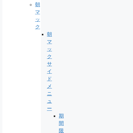
朝
マ
ッ
ク
朝
マ
ッ
ク
サ
イ
ド
メ
ニ
ュ
ー
期
間
限