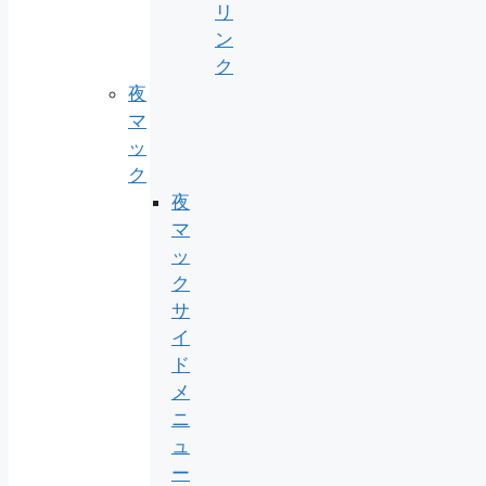
リ
ン
ク
夜
マ
ッ
ク
夜
マ
ッ
ク
サ
イ
ド
メ
ニ
ュ
ー