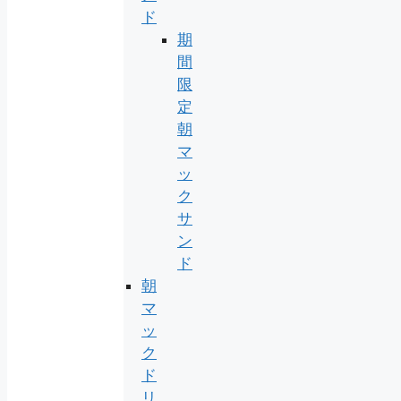
ド
期
間
限
定
朝
マ
ッ
ク
サ
ン
ド
朝
マ
ッ
ク
ド
リ