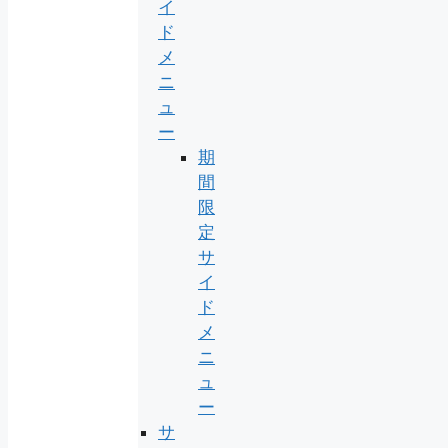
イ
ド
メ
ニ
ュ
ー
期
間
限
定
サ
イ
ド
メ
ニ
ュ
ー
サ