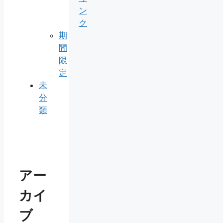
ン
ク
期
間
限
定
未
分
類
アー
カイ
ブ