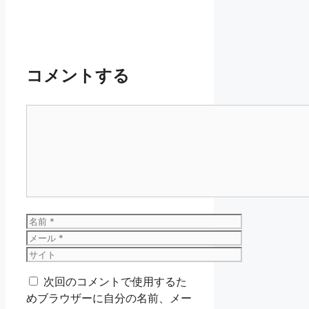
コメントする
コ
メ
ン
ト
名
前
メ
ー
サ
ル
イ
次回のコメントで使用するた
ト
めブラウザーに自分の名前、メー