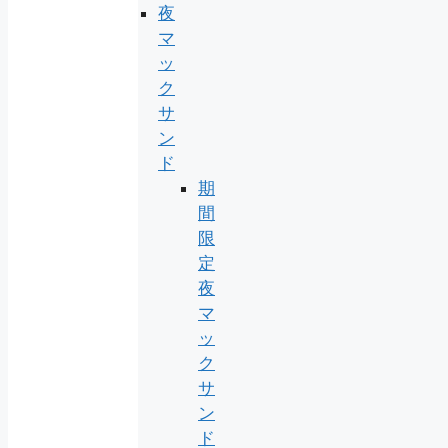
夜
マ
ッ
ク
サ
ン
ド
期
間
限
定
夜
マ
ッ
ク
サ
ン
ド