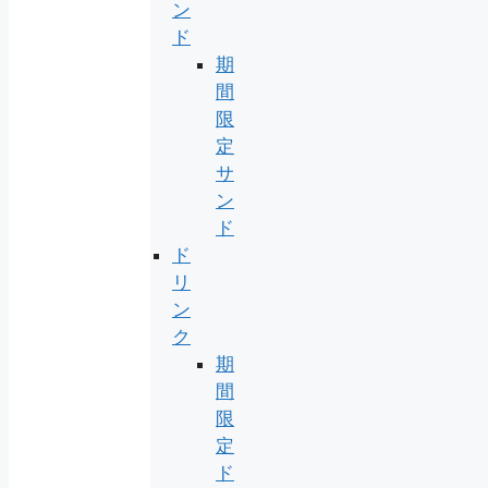
ン
ド
期
間
限
定
サ
ン
ド
ド
リ
ン
ク
期
間
限
定
ド