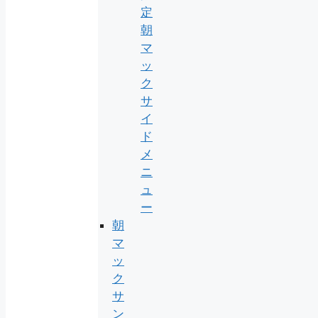
定
朝
マ
ッ
ク
サ
イ
ド
メ
ニ
ュ
ー
朝
マ
ッ
ク
サ
ン