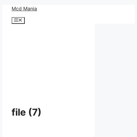
コ
Mcd Mania
ン
メ
テ
ニ
ン
ュ
ー
ツ
へ
ス
キ
ッ
プ
file (7)