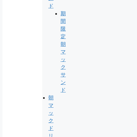
ド
期
間
限
定
朝
マ
ッ
ク
サ
ン
ド
朝
マ
ッ
ク
ド
リ