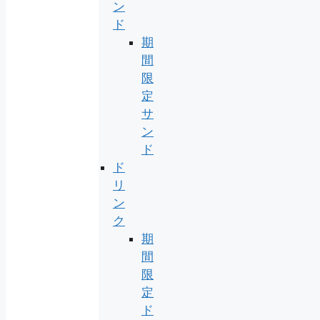
ン
ド
期
間
限
定
サ
ン
ド
ド
リ
ン
ク
期
間
限
定
ド