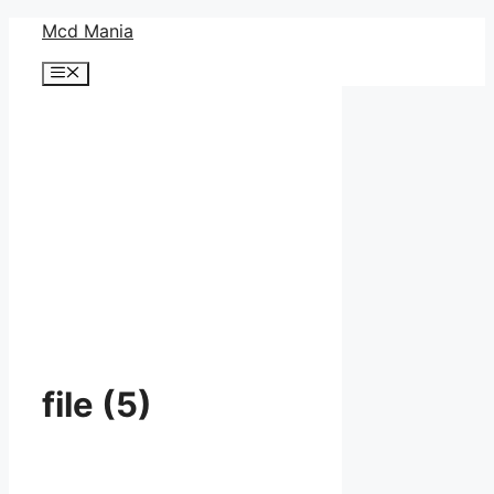
コ
Mcd Mania
ン
メ
テ
ニ
ン
ュ
ー
ツ
へ
ス
キ
ッ
プ
file (5)