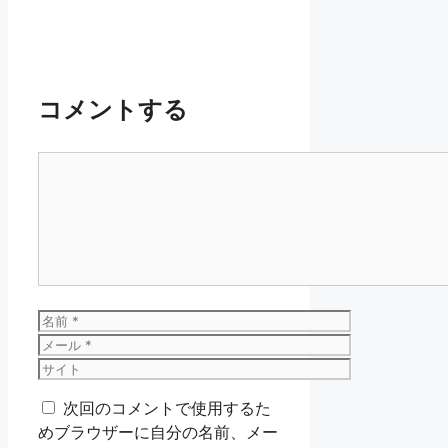
コメントする
コ
メ
ン
ト
名
前
メ
ー
サ
ル
イ
次回のコメントで使用するた
ト
めブラウザーに自分の名前、メー