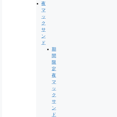
夜
マ
ッ
ク
サ
ン
ド
期
間
限
定
夜
マ
ッ
ク
サ
ン
ド