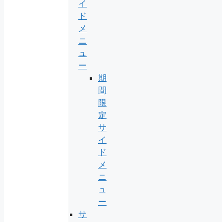
イ
ド
メ
ニ
ュ
ー
期
間
限
定
サ
イ
ド
メ
ニ
ュ
ー
サ