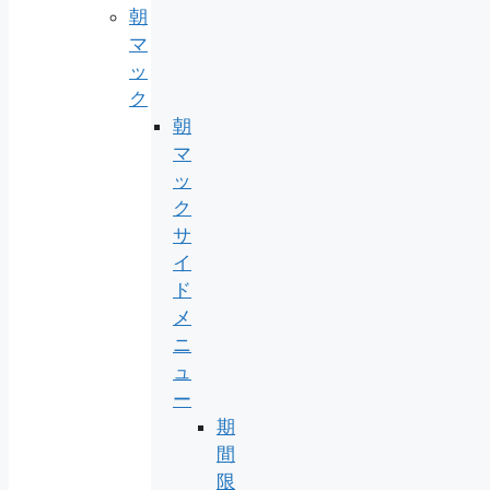
朝
マ
ッ
ク
朝
マ
ッ
ク
サ
イ
ド
メ
ニ
ュ
ー
期
間
限