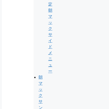
定
朝
マ
ッ
ク
サ
イ
ド
メ
ニ
ュ
ー
朝
マ
ッ
ク
サ
ン