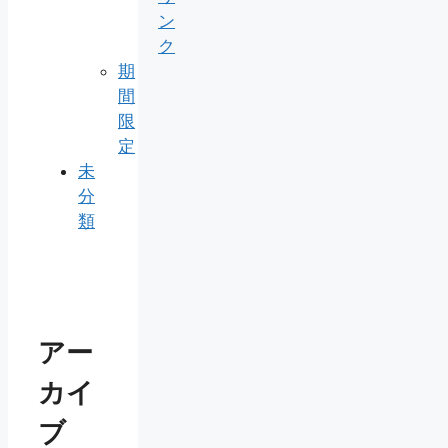
ン
ク
期
間
限
定
未
分
類
アー
カイ
ブ