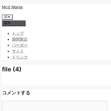
コ
Mcd Mania
ン
メ
テ
ニ
メニュー
ン
ュ
ツ
ー
トップ
へ
期間限定
ス
バーガー
キ
サイド
ッ
ドリンク
プ
file (4)
コメントする
コ
メ