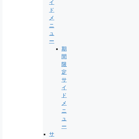
イ
ド
メ
ニ
ュ
ー
期
間
限
定
サ
イ
ド
メ
ニ
ュ
ー
サ