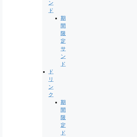
ン
ド
期
間
限
定
サ
ン
ド
ド
リ
ン
ク
期
間
限
定
ド