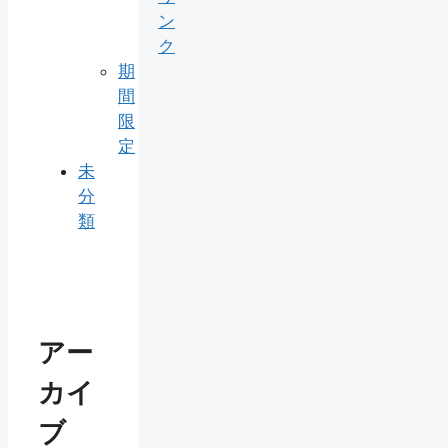
ン
ク
期
間
限
定
未
分
類
アー
カイ
ブ