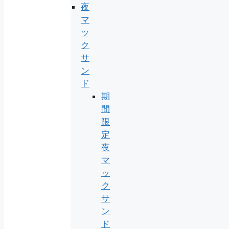
夜
マ
ッ
ク
サ
ン
ド
期
間
限
定
夜
マ
ッ
ク
サ
ン
ド