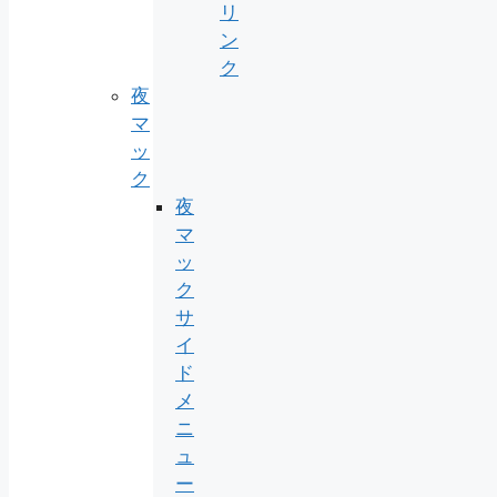
リ
ン
ク
夜
マ
ッ
ク
夜
マ
ッ
ク
サ
イ
ド
メ
ニ
ュ
ー