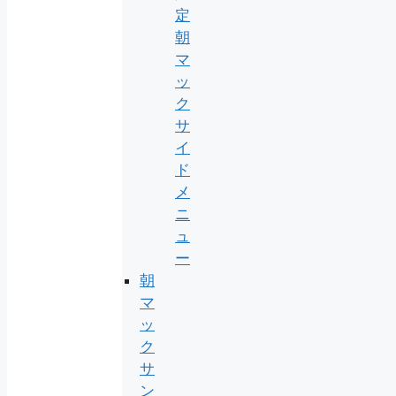
定
朝
マ
ッ
ク
サ
イ
ド
メ
ニ
ュ
ー
朝
マ
ッ
ク
サ
ン