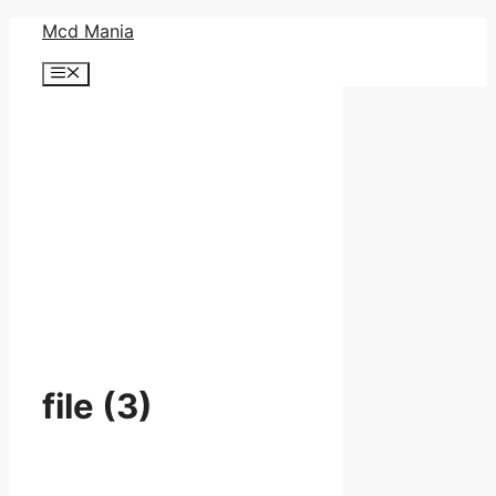
コ
Mcd Mania
ン
メ
テ
ニ
ン
ュ
ー
ツ
へ
ス
キ
ッ
プ
file (3)