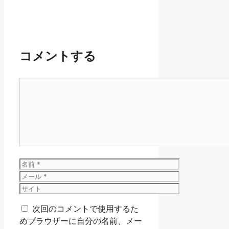
コメントする
コ
メ
ン
ト
名
前
メ
ー
サ
ル
イ
次回のコメントで使用するた
ト
めブラウザーに自分の名前、メー