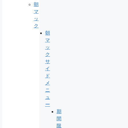
朝
マ
ッ
ク
朝
マ
ッ
ク
サ
イ
ド
メ
ニ
ュ
ー
期
間
限