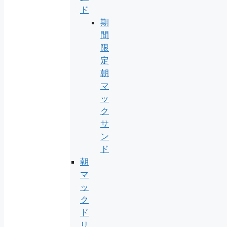
ド
期
間
限
定
朝
マ
ッ
ク
サ
ン
ド
朝
マ
ッ
ク
ド
リ