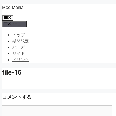
コ
Mcd Mania
ン
メ
テ
ニ
メニュー
ン
ュ
ツ
ー
トップ
へ
期間限定
ス
バーガー
キ
サイド
ッ
ドリンク
プ
file-16
コメントする
コ
メ