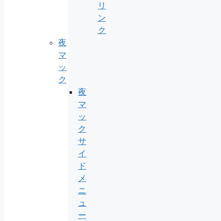
リ
ン
ク
夜
マ
ッ
ク
夜
マ
ッ
ク
サ
イ
ド
メ
ニ
ュ
ー