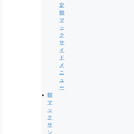
定
朝
マ
ッ
ク
サ
イ
ド
メ
ニ
ュ
ー
朝
マ
ッ
ク
サ
ン