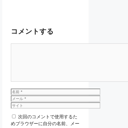
コメントする
コ
メ
ン
ト
名
前
メ
ー
サ
ル
イ
次回のコメントで使用するた
ト
めブラウザーに自分の名前、メー