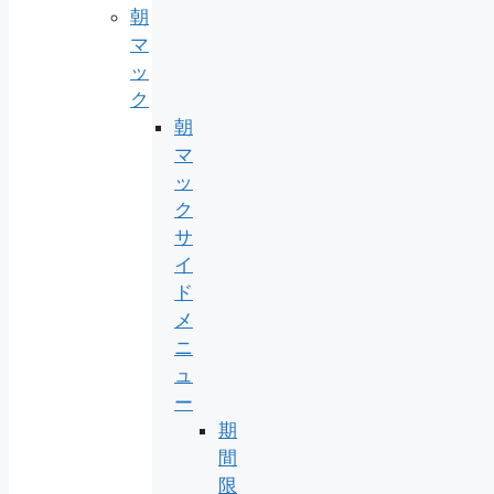
朝
マ
ッ
ク
朝
マ
ッ
ク
サ
イ
ド
メ
ニ
ュ
ー
期
間
限