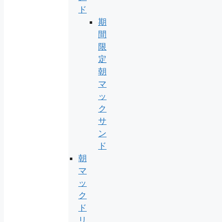
ド
期
間
限
定
朝
マ
ッ
ク
サ
ン
ド
朝
マ
ッ
ク
ド
リ