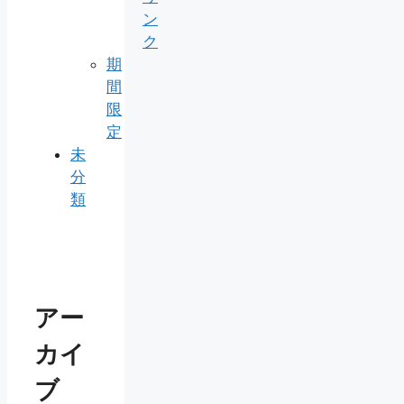
ン
ク
期
間
限
定
未
分
類
アー
カイ
ブ