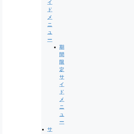
イ
ド
メ
ニ
ュ
ー
期
間
限
定
サ
イ
ド
メ
ニ
ュ
ー
サ