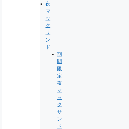
夜
マ
ッ
ク
サ
ン
ド
期
間
限
定
夜
マ
ッ
ク
サ
ン
ド