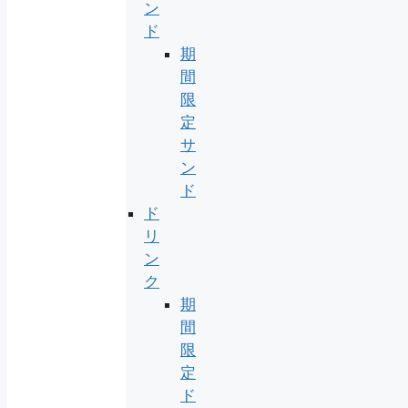
ン
ド
期
間
限
定
サ
ン
ド
ド
リ
ン
ク
期
間
限
定
ド