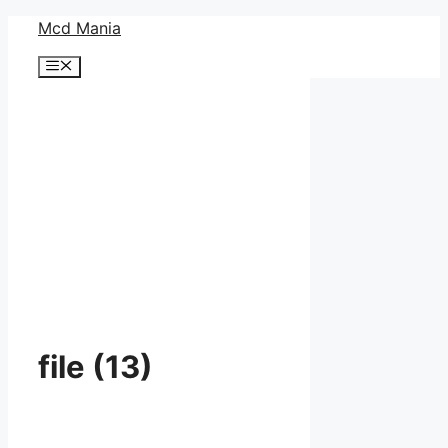
コ
Mcd Mania
ン
メ
テ
ニ
ン
ュ
ー
ツ
へ
ス
キ
ッ
プ
file (13)