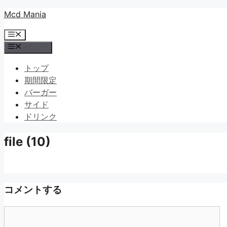
コ
Mcd Mania
ン
メ
テ
ニ
メニュー
ン
ュ
ツ
ー
トップ
へ
期間限定
ス
バーガー
キ
サイド
ッ
ドリンク
プ
file (10)
コメントする
コ
メ