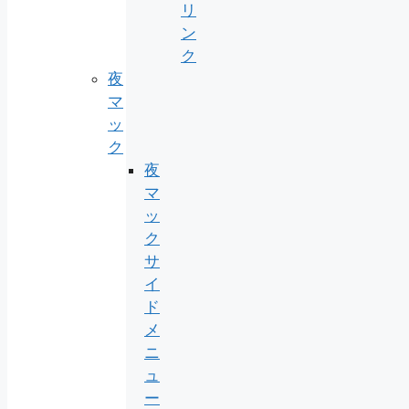
リ
ン
ク
夜
マ
ッ
ク
夜
マ
ッ
ク
サ
イ
ド
メ
ニ
ュ
ー