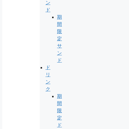
ン
ド
期
間
限
定
サ
ン
ド
ド
リ
ン
ク
期
間
限
定
ド