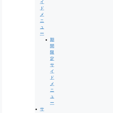
イ
ド
メ
ニ
ュ
ー
期
間
限
定
サ
イ
ド
メ
ニ
ュ
ー
サ