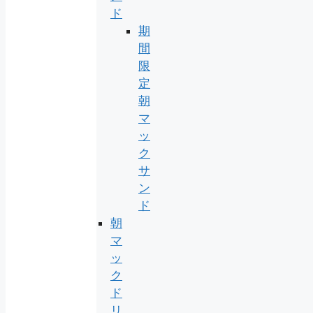
ド
期
間
限
定
朝
マ
ッ
ク
サ
ン
ド
朝
マ
ッ
ク
ド
リ