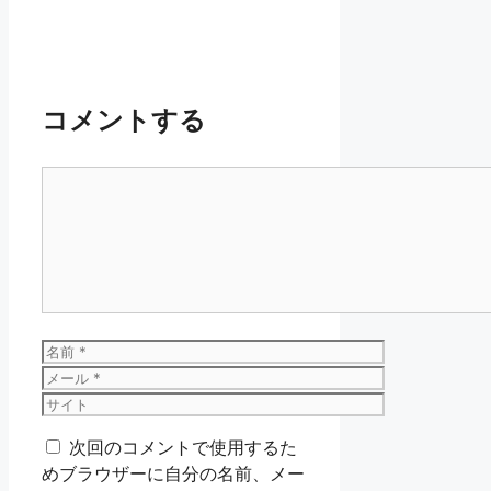
コメントする
コ
メ
ン
ト
名
前
メ
ー
サ
ル
イ
次回のコメントで使用するた
ト
めブラウザーに自分の名前、メー