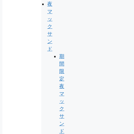
夜
マ
ッ
ク
サ
ン
ド
期
間
限
定
夜
マ
ッ
ク
サ
ン
ド