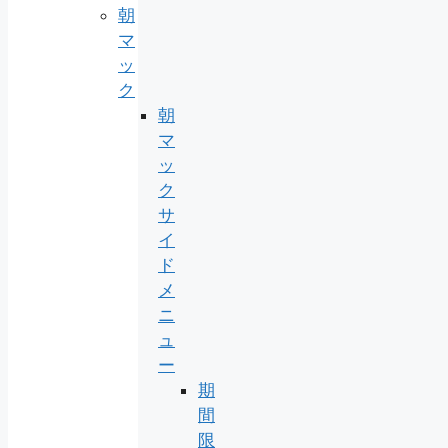
朝
マ
ッ
ク
朝
マ
ッ
ク
サ
イ
ド
メ
ニ
ュ
ー
期
間
限