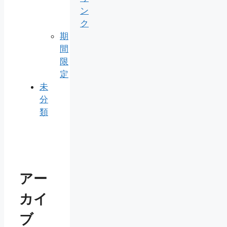
ン
ク
期
間
限
定
未
分
類
アー
カイ
ブ