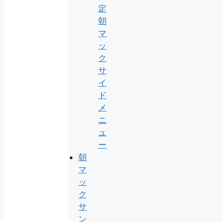
定
朝
マ
ッ
ク
サ
イ
ド
メ
ニ
ュ
ー
朝
マ
ッ
ク
サ
ン