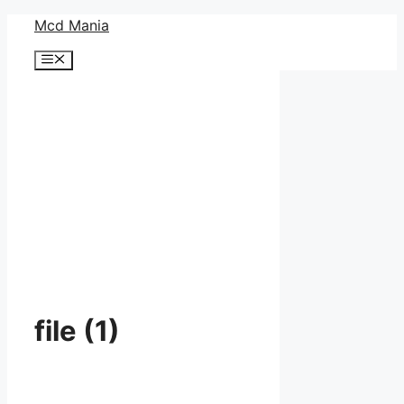
コ
Mcd Mania
ン
メ
テ
ニ
ン
ュ
ー
ツ
へ
ス
キ
ッ
プ
file (1)