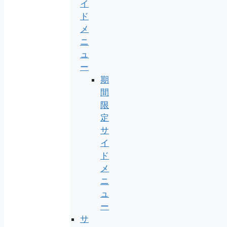
イ
ド
メ
ニ
ュ
ー
期
間
限
定
サ
イ
ド
メ
ニ
ュ
ー
サ