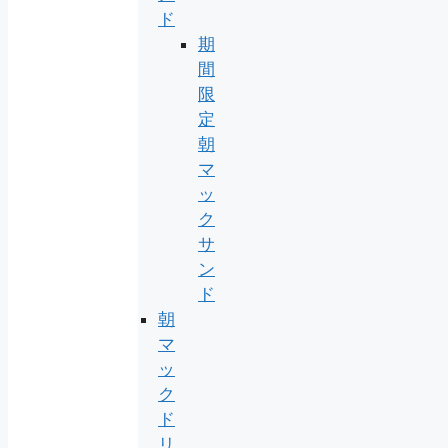
ド
期
間
限
定
朝
マ
ッ
ク
サ
ン
ド
朝
マ
ッ
ク
ド
リ