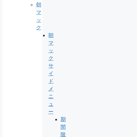
朝
マ
ッ
ク
朝
マ
ッ
ク
サ
イ
ド
メ
ニ
ュ
ー
期
間
限