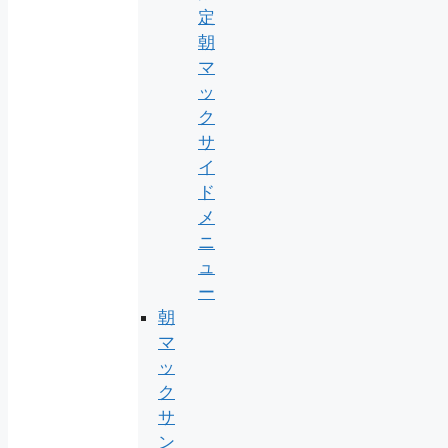
定
朝
マ
ッ
ク
サ
イ
ド
メ
ニ
ュ
ー
朝
マ
ッ
ク
サ
ン