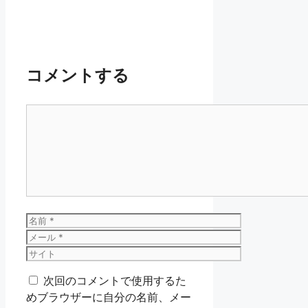
コメントする
コ
メ
ン
ト
名
前
メ
ー
サ
ル
イ
次回のコメントで使用するた
ト
めブラウザーに自分の名前、メー