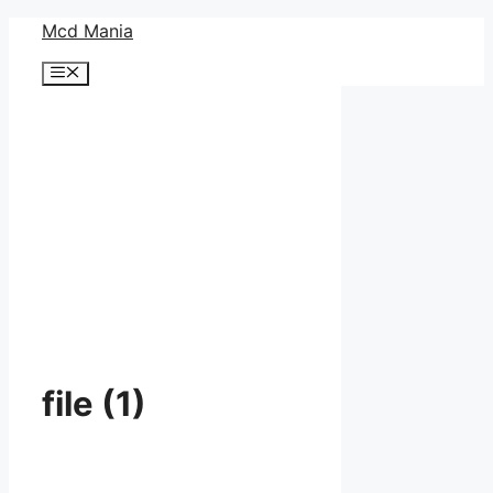
コ
Mcd Mania
ン
メ
テ
ニ
ン
ュ
ー
ツ
へ
ス
キ
ッ
プ
file (1)