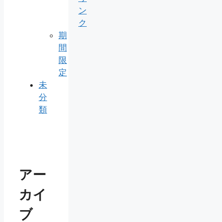
ン
ク
期
間
限
定
未
分
類
アー
カイ
ブ