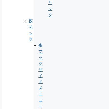
リ
ン
ク
夜
マ
ッ
ク
夜
マ
ッ
ク
サ
イ
ド
メ
ニ
ュ
ー