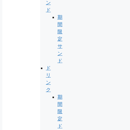
ン
ド
期
間
限
定
サ
ン
ド
ド
リ
ン
ク
期
間
限
定
ド