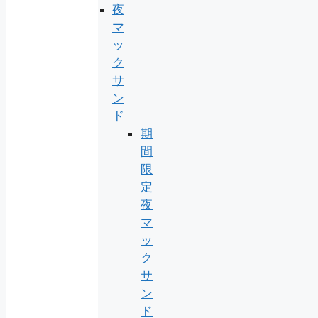
夜
マ
ッ
ク
サ
ン
ド
期
間
限
定
夜
マ
ッ
ク
サ
ン
ド