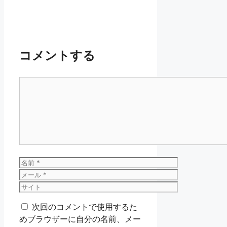
コメントする
コ
メ
ン
ト
名
前
メ
ー
サ
ル
イ
次回のコメントで使用するた
ト
めブラウザーに自分の名前、メー