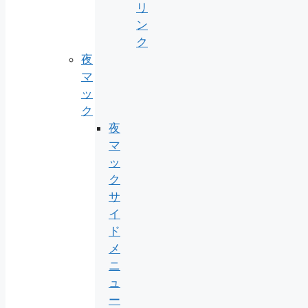
リ
ン
ク
夜
マ
ッ
ク
夜
マ
ッ
ク
サ
イ
ド
メ
ニ
ュ
ー