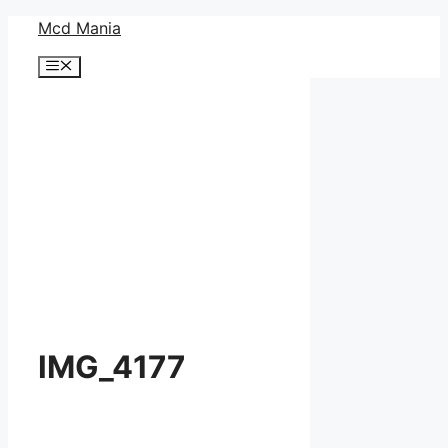
コ
Mcd Mania
ン
メ
テ
ニ
ン
ュ
ー
ツ
へ
ス
キ
ッ
プ
IMG_4177