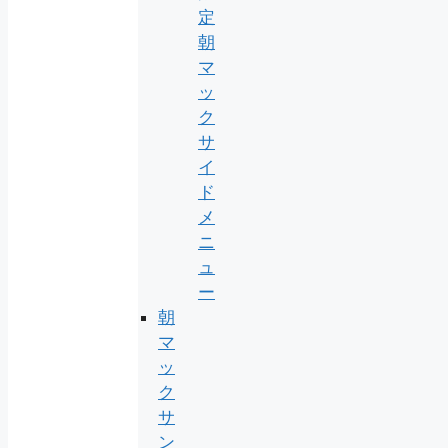
定
朝
マ
ッ
ク
サ
イ
ド
メ
ニ
ュ
ー
朝
マ
ッ
ク
サ
ン