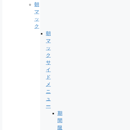
朝
マ
ッ
ク
朝
マ
ッ
ク
サ
イ
ド
メ
ニ
ュ
ー
期
間
限