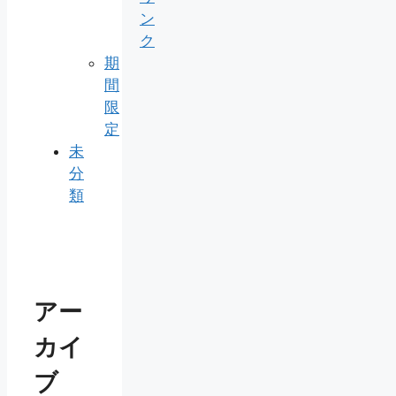
ン
ク
期
間
限
定
未
分
類
アー
カイ
ブ