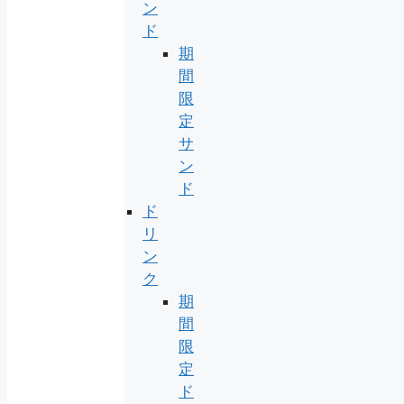
ン
ド
期
間
限
定
サ
ン
ド
ド
リ
ン
ク
期
間
限
定
ド