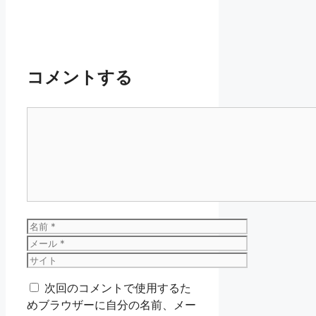
コメントする
コ
メ
ン
ト
名
前
メ
ー
サ
ル
イ
次回のコメントで使用するた
ト
めブラウザーに自分の名前、メー