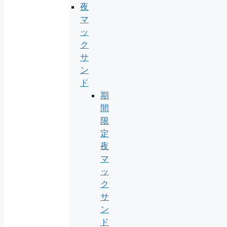
夜
マ
ッ
ク
サ
ン
ド
期
間
限
定
夜
マ
ッ
ク
サ
ン
ド