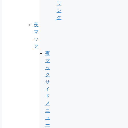
リ
ン
ク
夜
マ
ッ
ク
夜
マ
ッ
ク
サ
イ
ド
メ
ニ
ュ
ー