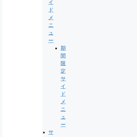
イ
ド
メ
ニ
ュ
ー
期
間
限
定
サ
イ
ド
メ
ニ
ュ
ー
サ