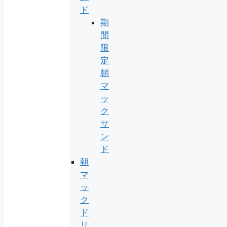
ド
期
間
限
定
朝
マ
ッ
ク
サ
ン
ド
朝
マ
ッ
ク
ド
リ