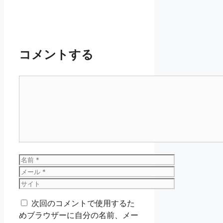
コメントする
コ
メ
ン
ト
名
前
メ
ー
サ
ル
イ
次回のコメントで使用するた
ト
めブラウザーに自分の名前、メー