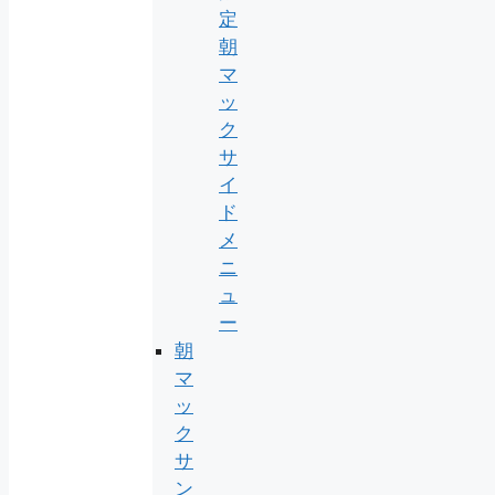
定
朝
マ
ッ
ク
サ
イ
ド
メ
ニ
ュ
ー
朝
マ
ッ
ク
サ
ン