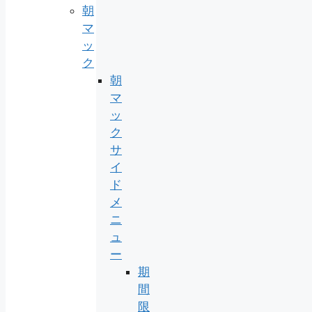
朝
マ
ッ
ク
朝
マ
ッ
ク
サ
イ
ド
メ
ニ
ュ
ー
期
間
限