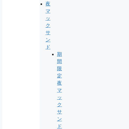
夜
マ
ッ
ク
サ
ン
ド
期
間
限
定
夜
マ
ッ
ク
サ
ン
ド