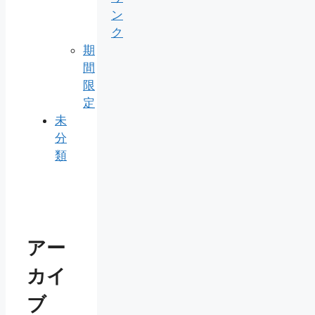
ン
ク
期
間
限
定
未
分
類
アー
カイ
ブ