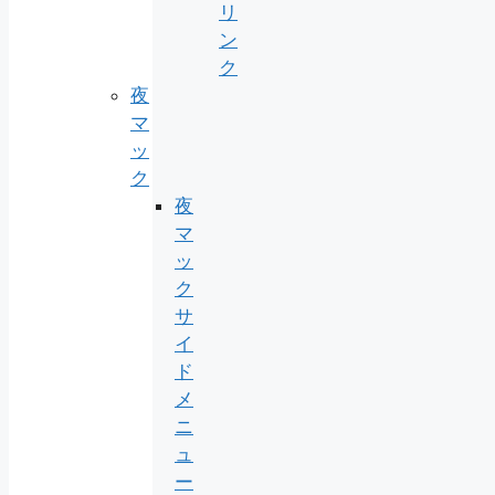
リ
ン
ク
夜
マ
ッ
ク
夜
マ
ッ
ク
サ
イ
ド
メ
ニ
ュ
ー