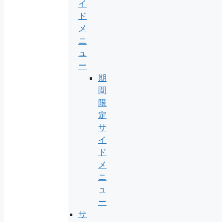
イ
ド
メ
ニ
ュ
ー
期
間
限
定
サ
イ
ド
メ
ニ
ュ
ー
サ