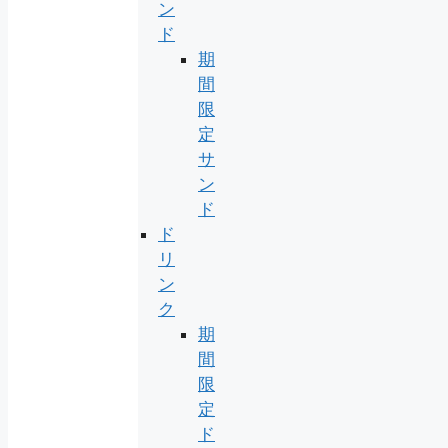
ン
ド
期
間
限
定
サ
ン
ド
ド
リ
ン
ク
期
間
限
定
ド