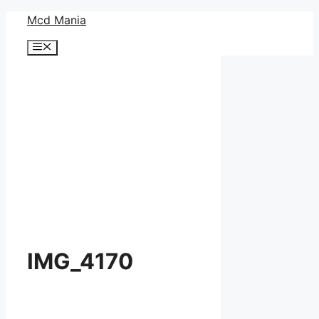
コ
Mcd Mania
ン
メ
テ
ニ
ン
ュ
ー
ツ
へ
ス
キ
ッ
プ
IMG_4170