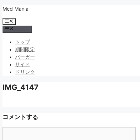
コ
Mcd Mania
ン
メ
テ
ニ
メニュー
ン
ュ
ツ
ー
トップ
へ
期間限定
ス
バーガー
キ
サイド
ッ
ドリンク
プ
IMG_4147
コメントする
コ
メ