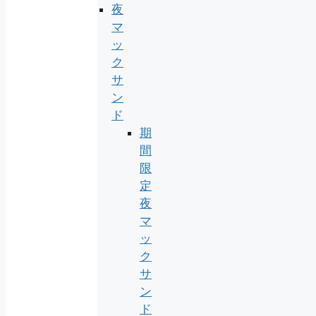
夜
マ
ッ
ク
サ
ン
ド
期
間
限
定
夜
マ
ッ
ク
サ
ン
ド