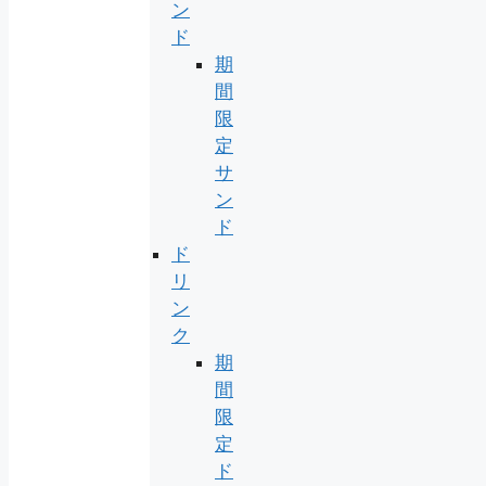
ン
ド
期
間
限
定
サ
ン
ド
ド
リ
ン
ク
期
間
限
定
ド