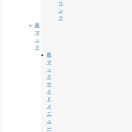
リ
ン
ク
夜
マ
ッ
ク
夜
マ
ッ
ク
サ
イ
ド
メ
ニ
ュ
ー