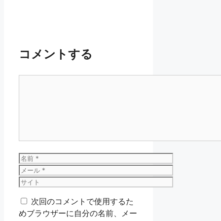
コメントする
コ
メ
ン
ト
名
前
メ
ー
サ
ル
イ
次回のコメントで使用するた
ト
めブラウザーに自分の名前、メー