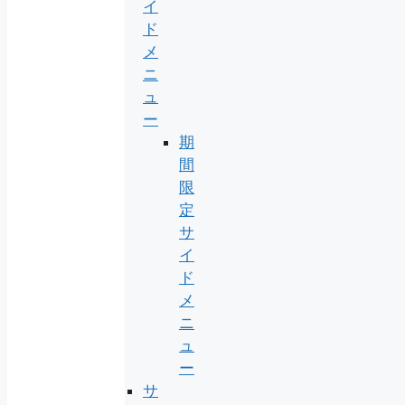
イ
ド
メ
ニ
ュ
ー
期
間
限
定
サ
イ
ド
メ
ニ
ュ
ー
サ