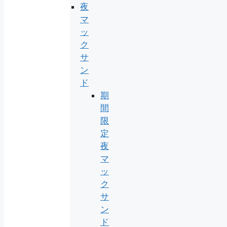
夜
マ
ッ
ク
サ
ン
ド
期
間
限
定
夜
マ
ッ
ク
サ
ン
ド