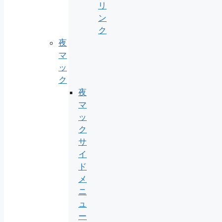
リ
ン
ク
夜
マ
ッ
ク
夜
マ
ッ
ク
サ
イ
ド
メ
ニ
ュ
ー