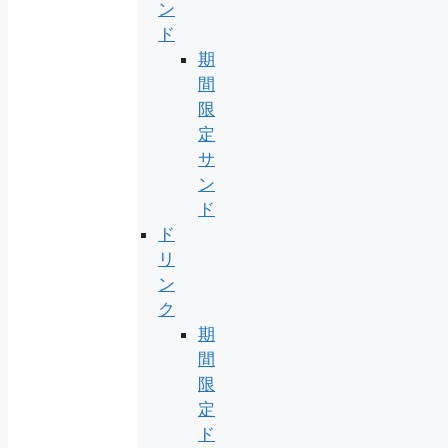
ン
ド
期
間
限
定
サ
ン
ド
ド
リ
ン
ク
期
間
限
定
ド