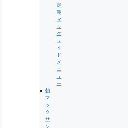
定
朝
マ
ッ
ク
サ
イ
ド
メ
ニ
ュ
ー
朝
マ
ッ
ク
サ
ン