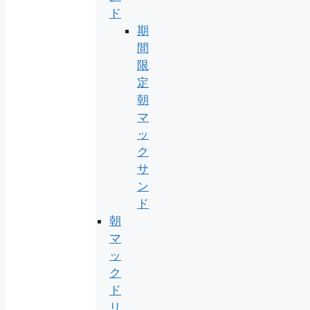
ド
期
間
限
定
朝
マ
ッ
ク
サ
ン
ド
朝
マ
ッ
ク
ド
リ