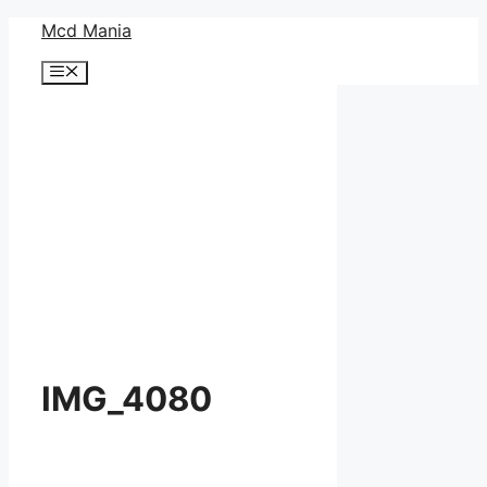
コ
Mcd Mania
ン
メ
テ
ニ
ン
ュ
ー
ツ
へ
ス
キ
ッ
プ
IMG_4080