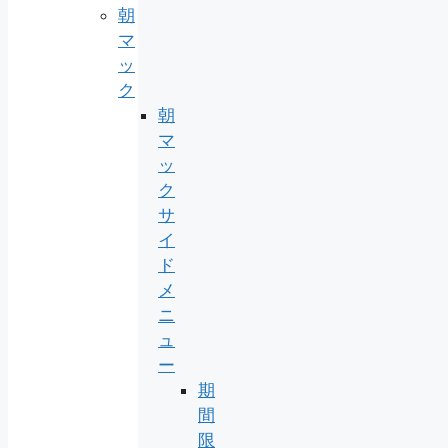
朝
マ
ッ
ク
朝
マ
ッ
ク
サ
イ
ド
メ
ニ
ュ
ー
期
間
限