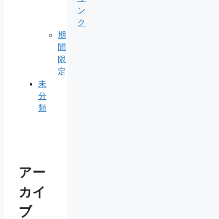
ン
ク
期
間
限
定
未
分
類
アー
カイ
ブ