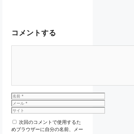
コメントする
コ
メ
ン
ト
名
前
メ
ー
サ
ル
イ
次回のコメントで使用するた
ト
めブラウザーに自分の名前、メー