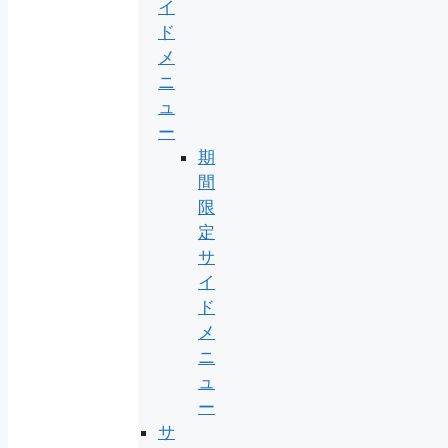
イ
ド
メ
ニ
ュ
ー
期
間
限
定
サ
イ
ド
メ
ニ
ュ
ー
サ