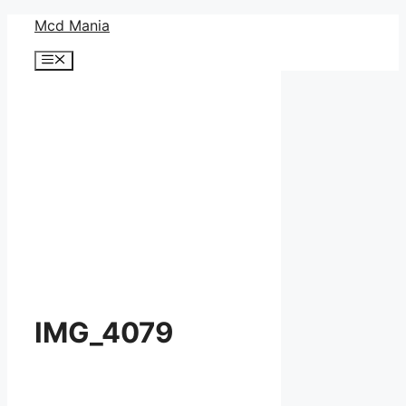
コ
Mcd Mania
ン
メ
テ
ニ
ン
ュ
ー
ツ
へ
ス
キ
ッ
プ
IMG_4079