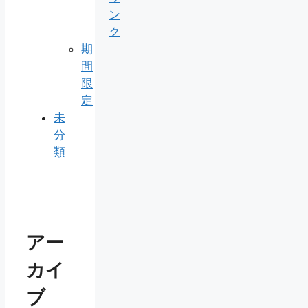
ン
ク
期
間
限
定
未
分
類
アー
カイ
ブ