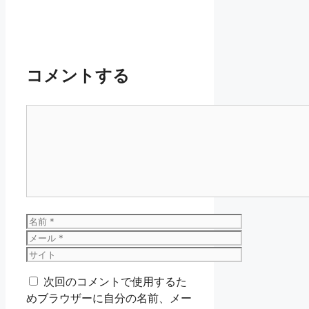
コメントする
コ
メ
ン
ト
名
前
メ
ー
サ
ル
イ
次回のコメントで使用するた
ト
めブラウザーに自分の名前、メー