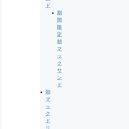
ド
期
間
限
定
朝
マ
ッ
ク
サ
ン
ド
朝
マ
ッ
ク
ド
リ