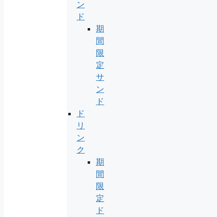
ン
ド
期
間
限
定
サ
ン
ド
ド
リ
ン
ク
期
間
限
定
ド