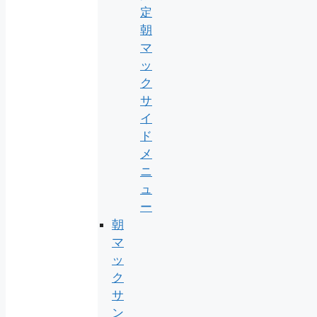
定
朝
マ
ッ
ク
サ
イ
ド
メ
ニ
ュ
ー
朝
マ
ッ
ク
サ
ン