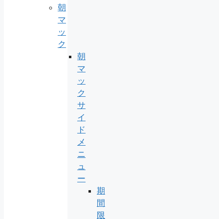
朝
マ
ッ
ク
朝
マ
ッ
ク
サ
イ
ド
メ
ニ
ュ
ー
期
間
限