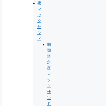
夜
マ
ッ
ク
サ
ン
ド
期
間
限
定
夜
マ
ッ
ク
サ
ン
ド