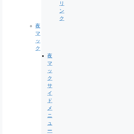
リ
ン
ク
夜
マ
ッ
ク
夜
マ
ッ
ク
サ
イ
ド
メ
ニ
ュ
ー