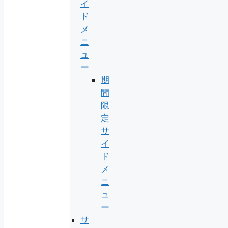
イ
ド
メ
ニ
ュ
ー
期
間
限
定
サ
イ
ド
メ
ニ
ュ
ー
サ