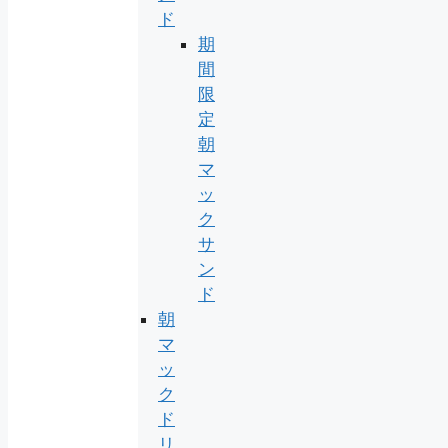
ド
期
間
限
定
朝
マ
ッ
ク
サ
ン
ド
朝
マ
ッ
ク
ド
リ