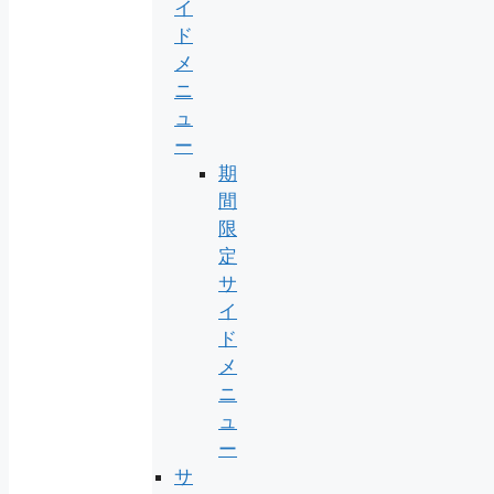
イ
ド
メ
ニ
ュ
ー
期
間
限
定
サ
イ
ド
メ
ニ
ュ
ー
サ