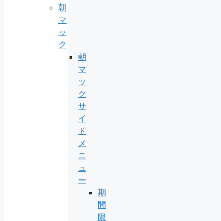
朝
マ
ッ
ク
朝
マ
ッ
ク
サ
イ
ド
メ
ニ
ュ
ー
期
間
限