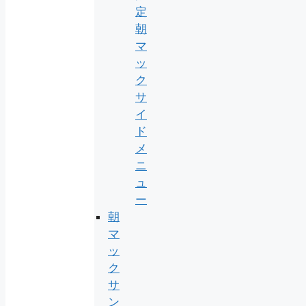
定
朝
マ
ッ
ク
サ
イ
ド
メ
ニ
ュ
ー
朝
マ
ッ
ク
サ
ン