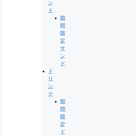
ン
ド
期
間
限
定
サ
ン
ド
ド
リ
ン
ク
期
間
限
定
ド