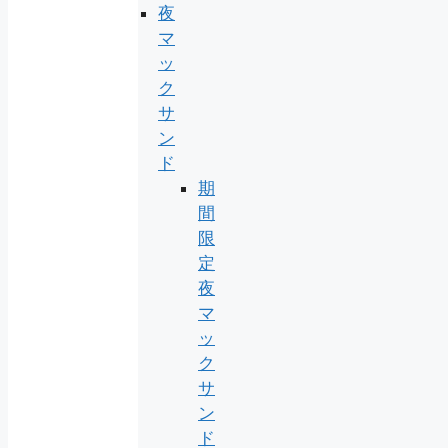
夜
マ
ッ
ク
サ
ン
ド
期
間
限
定
夜
マ
ッ
ク
サ
ン
ド