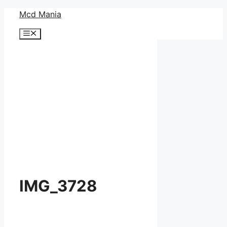
コ
Mcd Mania
ン
メ
テ
ニ
ン
ュ
ー
ツ
へ
ス
キ
ッ
プ
IMG_3728