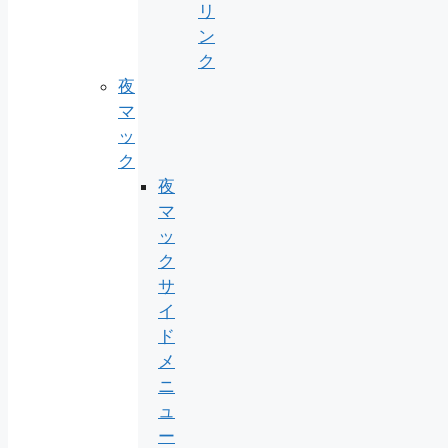
リ
ン
ク
夜
マ
ッ
ク
夜
マ
ッ
ク
サ
イ
ド
メ
ニ
ュ
ー