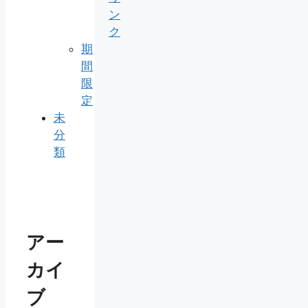
ン
ク
期
間
限
定
未
分
類
アー
カイ
ブ