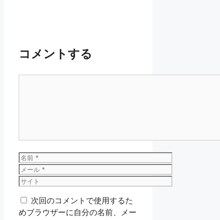
コメントする
コ
メ
ン
ト
名
前
メ
ー
サ
ル
イ
次回のコメントで使用するた
ト
めブラウザーに自分の名前、メー