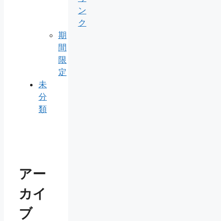
ン
ク
期
間
限
定
未
分
類
アー
カイ
ブ