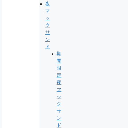
夜
マ
ッ
ク
サ
ン
ド
期
間
限
定
夜
マ
ッ
ク
サ
ン
ド