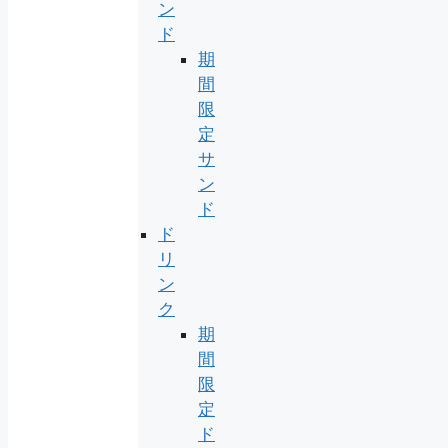
ン
ド
期
間
限
定
サ
ン
ド
ド
リ
ン
ク
期
間
限
定
ド