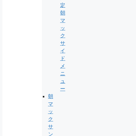
定
朝
マ
ッ
ク
サ
イ
ド
メ
ニ
ュ
ー
朝
マ
ッ
ク
サ
ン