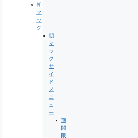
朝
マ
ッ
ク
朝
マ
ッ
ク
サ
イ
ド
メ
ニ
ュ
ー
期
間
限