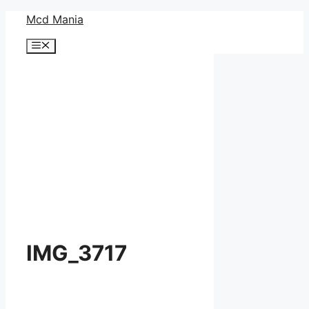
コ
Mcd Mania
ン
メ
テ
ニ
ン
ュ
ー
ツ
へ
ス
キ
ッ
プ
IMG_3717