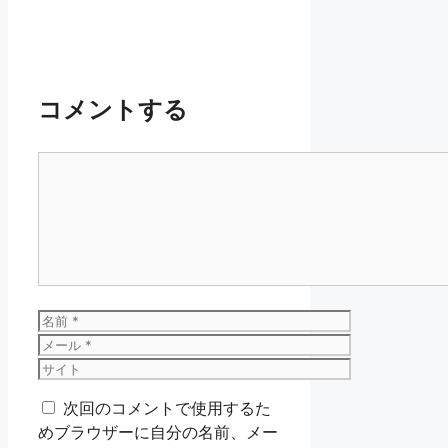
コメントする
コ
メ
ン
ト
名
前
メ
ー
サ
ル
イ
次回のコメントで使用するた
ト
めブラウザーに自分の名前、メー