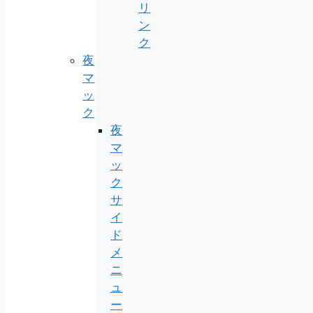
リ
ン
ク
夜
マ
ッ
ク
夜
マ
ッ
ク
サ
イ
ド
メ
ニ
ュ
ー