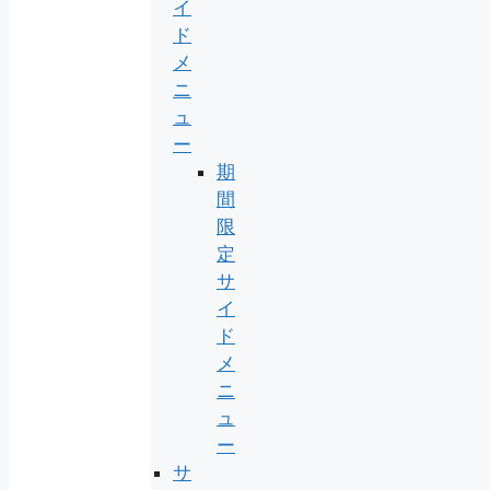
イ
ド
メ
ニ
ュ
ー
期
間
限
定
サ
イ
ド
メ
ニ
ュ
ー
サ