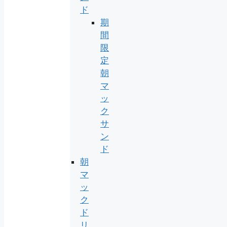
ド
期
間
限
定
朝
マ
ッ
ク
サ
ン
ド
朝
マ
ッ
ク
ド
リ