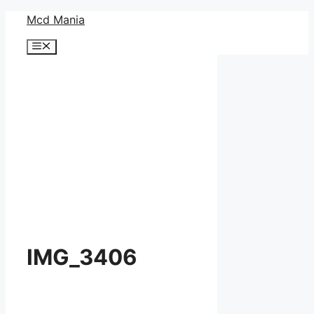
コ
Mcd Mania
ン
メ
テ
ニ
ン
ュ
ー
ツ
へ
ス
キ
ッ
プ
IMG_3406