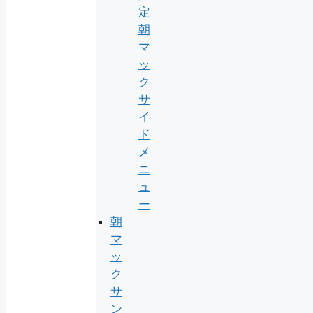
定
朝
マ
ッ
ク
サ
イ
ド
メ
ニ
ュ
ー
朝
マ
ッ
ク
サ
ン