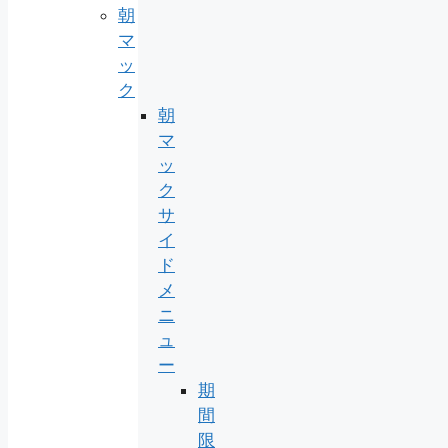
朝
マ
ッ
ク
朝
マ
ッ
ク
サ
イ
ド
メ
ニ
ュ
ー
期
間
限