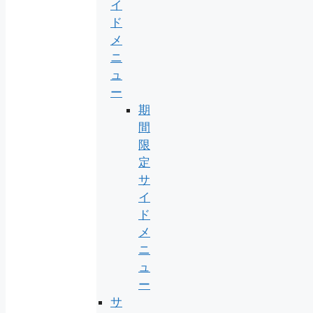
イ
ド
メ
ニ
ュ
ー
期
間
限
定
サ
イ
ド
メ
ニ
ュ
ー
サ