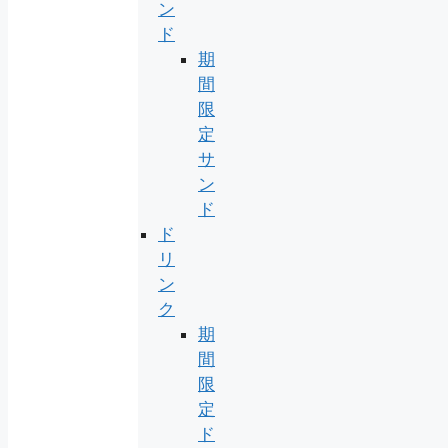
ン
ド
期
間
限
定
サ
ン
ド
ド
リ
ン
ク
期
間
限
定
ド