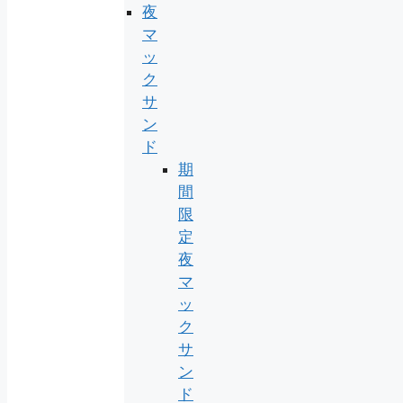
夜
マ
ッ
ク
サ
ン
ド
期
間
限
定
夜
マ
ッ
ク
サ
ン
ド