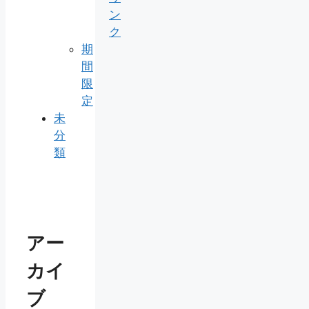
ン
ク
期
間
限
定
未
分
類
アー
カイ
ブ