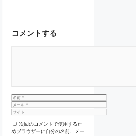
コメントする
コ
メ
ン
ト
名
前
メ
ー
サ
ル
イ
次回のコメントで使用するた
ト
めブラウザーに自分の名前、メー