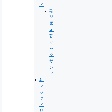
ド
期
間
限
定
朝
マ
ッ
ク
サ
ン
ド
朝
マ
ッ
ク
ド
リ