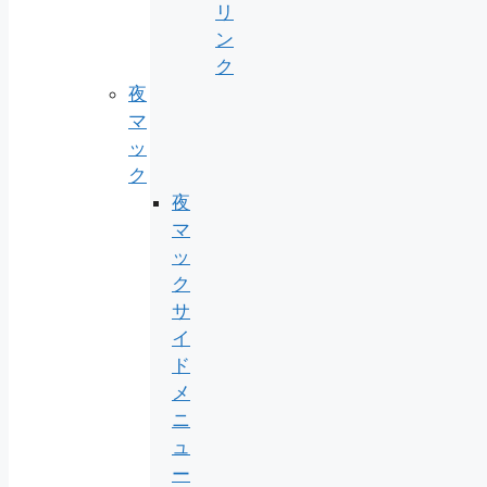
リ
ン
ク
夜
マ
ッ
ク
夜
マ
ッ
ク
サ
イ
ド
メ
ニ
ュ
ー