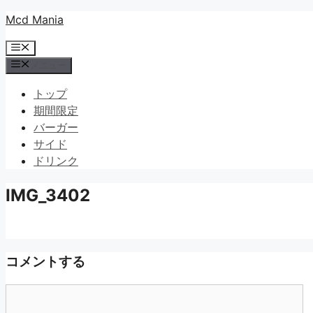
コ
Mcd Mania
ン
メ
テ
ニ
メニュー
ン
ュ
ツ
ー
トップ
へ
期間限定
ス
バーガー
キ
サイド
ッ
ドリンク
プ
IMG_3402
コメントする
コ
メ