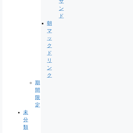
サ
ン
ド
朝
マ
ッ
ク
ド
リ
ン
ク
期
間
限
定
未
分
類