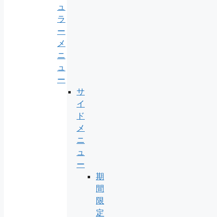
ュ
ラ
ー
メ
ニ
ュ
ー
サ
イ
ド
メ
ニ
ュ
ー
期
間
限
定