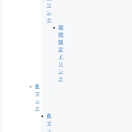
リ
ン
ク
期
間
限
定
ド
リ
ン
ク
夜
マ
ッ
ク
夜
マ
ッ