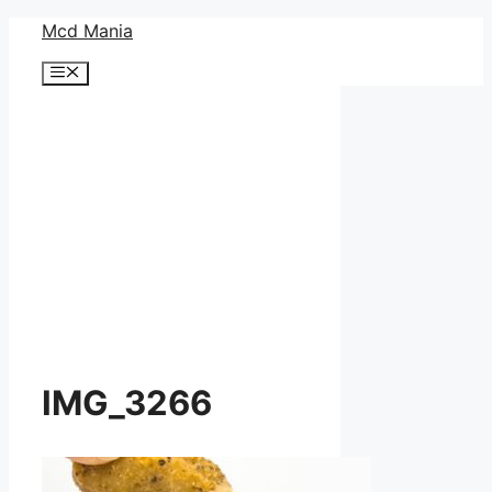
コ
Mcd Mania
ン
メ
テ
ニ
ン
ュ
ー
ツ
へ
ス
キ
ッ
プ
IMG_3266