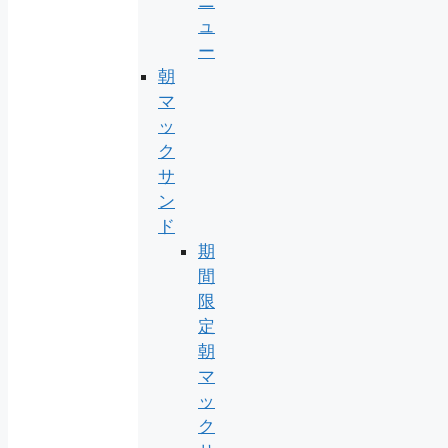
ニ
ュ
ー
朝
マ
ッ
ク
サ
ン
ド
期
間
限
定
朝
マ
ッ
ク