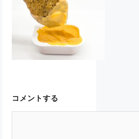
コメントする
コ
メ
ン
ト