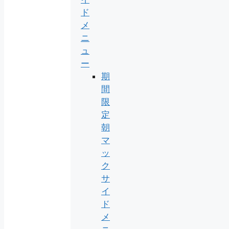
ド
メ
ニ
ュ
ー
期
間
限
定
朝
マ
ッ
ク
サ
イ
ド
メ