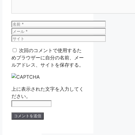
名
前
メ
ー
サ
ル
イ
次回のコメントで使用するた
ト
めブラウザーに自分の名前、メー
ルアドレス、サイトを保存する。
上に表示された文字を入力してく
ださい。