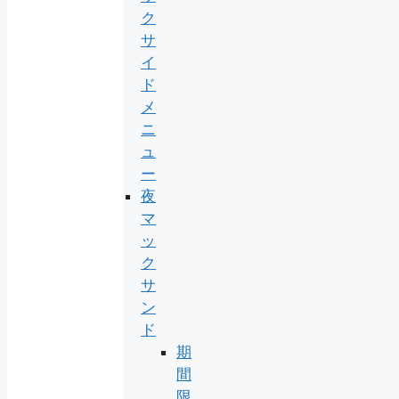
ク
サ
イ
ド
メ
ニ
ュ
ー
夜
マ
ッ
ク
サ
ン
ド
期
間
限