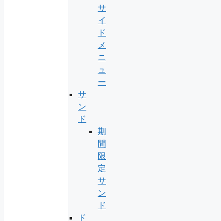
サ
イ
ド
メ
ニ
ュ
ー
サ
ン
ド
期
間
限
定
サ
ン
ド
ド