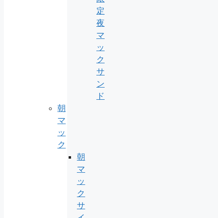
定
夜
マ
ッ
ク
サ
ン
ド
朝
マ
ッ
ク
朝
マ
ッ
ク
サ
イ