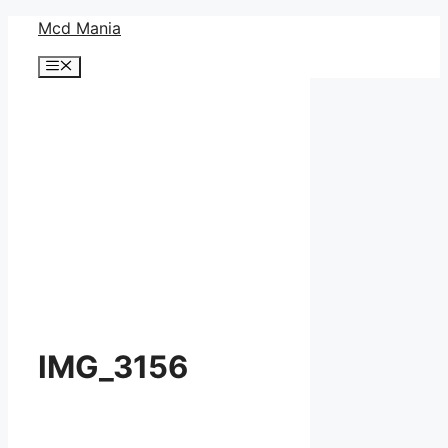
コ
Mcd Mania
ン
メ
テ
ニ
ン
ュ
ー
ツ
へ
ス
キ
ッ
プ
IMG_3156