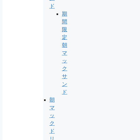
ド
期
間
限
定
朝
マ
ッ
ク
サ
ン
ド
朝
マ
ッ
ク
ド
リ