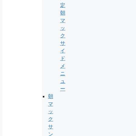
定
朝
マ
ッ
ク
サ
イ
ド
メ
ニ
ュ
ー
朝
マ
ッ
ク
サ
ン