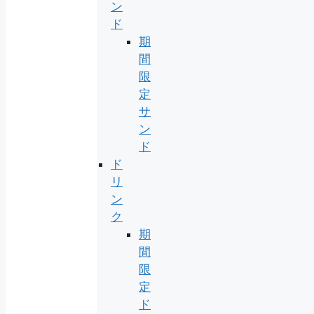
ン
ド
期
間
限
定
サ
ン
ド
ド
リ
ン
ク
期
間
限
定
ド