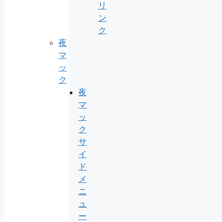
リ
ン
ク
夜
マ
ッ
ク
夜
マ
ッ
ク
サ
イ
ド
メ
ニ
ュ
ー