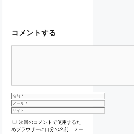
コメントする
コ
メ
ン
ト
名
前
メ
ー
サ
ル
イ
次回のコメントで使用するた
ト
めブラウザーに自分の名前、メー