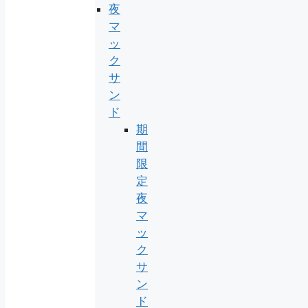
夜
マ
ッ
ク
サ
ン
ド
期
間
限
定
夜
マ
ッ
ク
サ
ン
ド