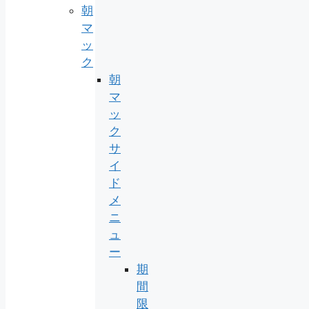
朝
マ
ッ
ク
朝
マ
ッ
ク
サ
イ
ド
メ
ニ
ュ
ー
期
間
限