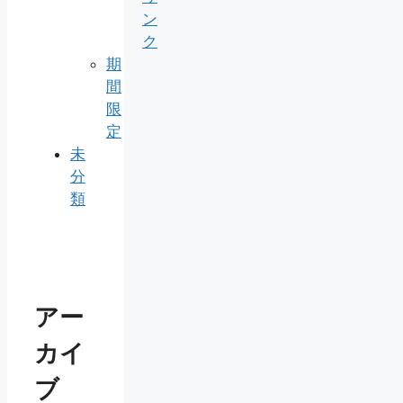
ン
ク
期
間
限
定
未
分
類
アー
カイ
ブ