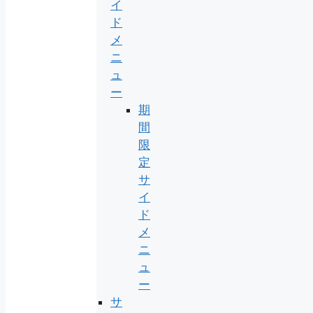
イ
ド
メ
ニ
ュ
ー
期
間
限
定
サ
イ
ド
メ
ニ
ュ
ー
サ