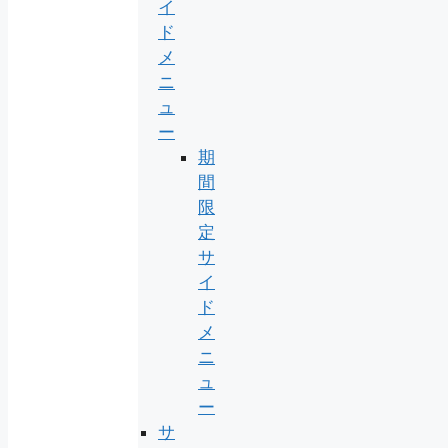
イ
ド
メ
ニ
ュ
ー
期
間
限
定
サ
イ
ド
メ
ニ
ュ
ー
サ