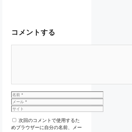
コメントする
コ
メ
ン
ト
名
前
メ
ー
サ
ル
イ
次回のコメントで使用するた
ト
めブラウザーに自分の名前、メー