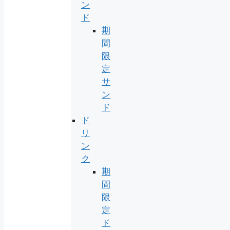
ン
ド
期
間
限
定
サ
ン
ド
ド
リ
ン
ク
期
間
限
定
ド