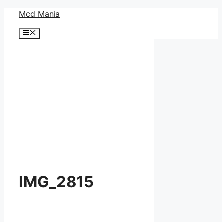
コ
Mcd Mania
ン
メ
テ
ニ
ン
ュ
ー
ツ
へ
ス
キ
ッ
プ
IMG_2815