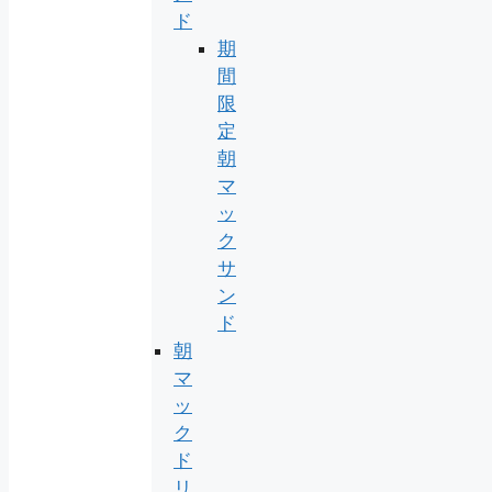
ド
期
間
限
定
朝
マ
ッ
ク
サ
ン
ド
朝
マ
ッ
ク
ド
リ