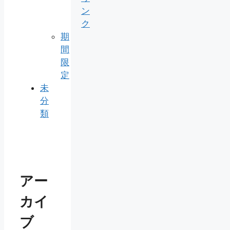
ン
ク
期
間
限
定
未
分
類
アー
カイ
ブ