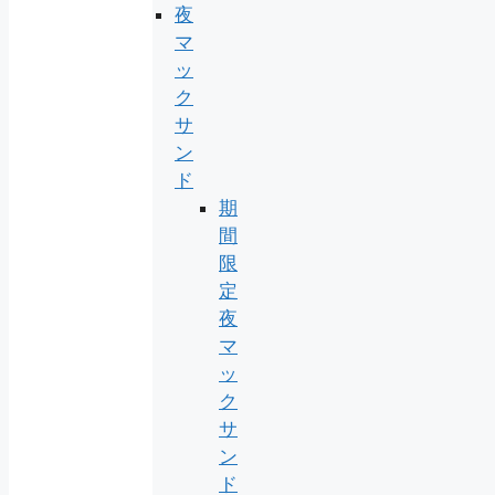
夜
マ
ッ
ク
サ
ン
ド
期
間
限
定
夜
マ
ッ
ク
サ
ン
ド