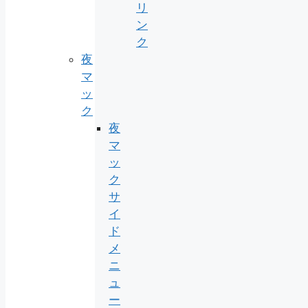
リ
ン
ク
夜
マ
ッ
ク
夜
マ
ッ
ク
サ
イ
ド
メ
ニ
ュ
ー