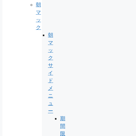
朝
マ
ッ
ク
朝
マ
ッ
ク
サ
イ
ド
メ
ニ
ュ
ー
期
間
限