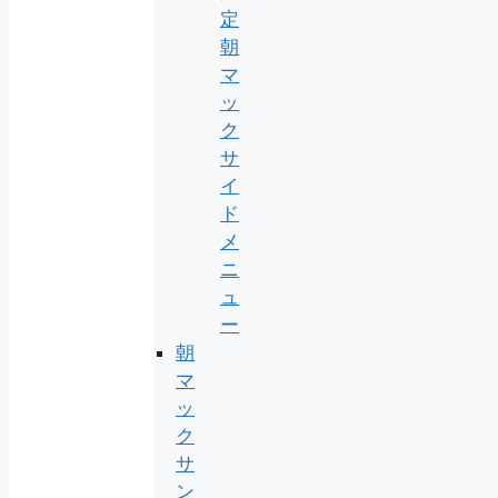
定
朝
マ
ッ
ク
サ
イ
ド
メ
ニ
ュ
ー
朝
マ
ッ
ク
サ
ン