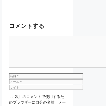
コメントする
コ
メ
ン
ト
名
前
メ
ー
サ
ル
イ
次回のコメントで使用するた
ト
めブラウザーに自分の名前、メー