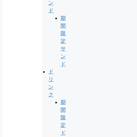
ン
ド
期
間
限
定
サ
ン
ド
ド
リ
ン
ク
期
間
限
定
ド