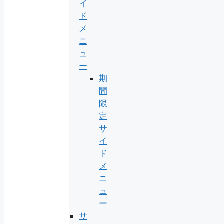
イ
ド
メ
ニ
ュ
ー
期
間
限
定
サ
イ
ド
メ
ニ
ュ
ー
サ