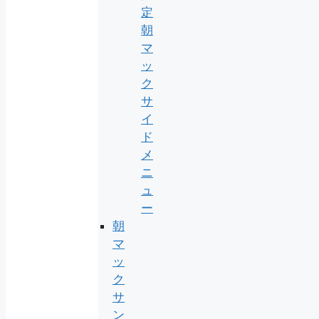
定
朝
マ
ッ
ク
サ
イ
ド
メ
ニ
ュ
ー
朝
マ
ッ
ク
サ
ン