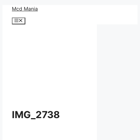
コ
Mcd Mania
ン
メ
テ
ニ
ン
ュ
ー
ツ
へ
ス
キ
ッ
プ
IMG_2738