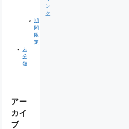
ン
ク
期
間
限
定
未
分
類
アー
カイ
ブ