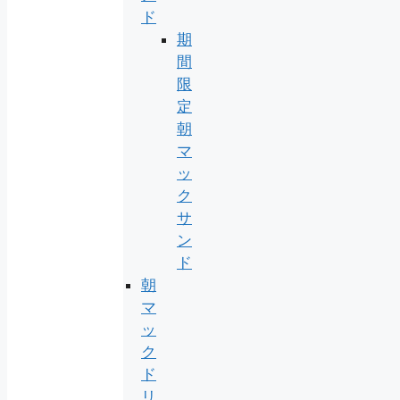
ド
期
間
限
定
朝
マ
ッ
ク
サ
ン
ド
朝
マ
ッ
ク
ド
リ