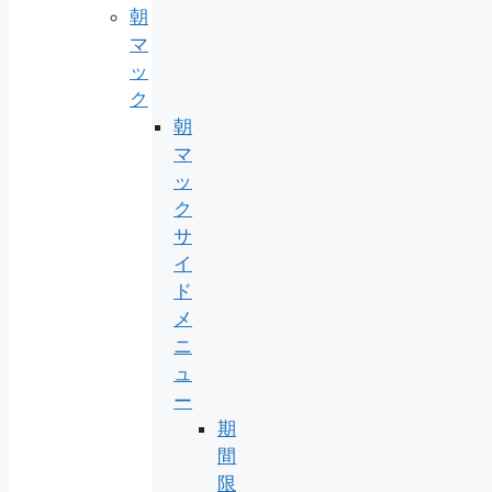
朝
マ
ッ
ク
朝
マ
ッ
ク
サ
イ
ド
メ
ニ
ュ
ー
期
間
限