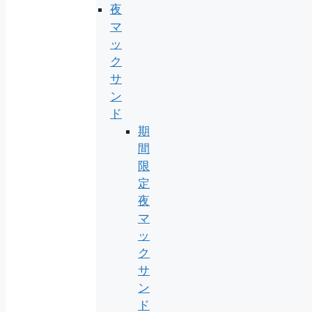
夜
マ
ッ
ク
サ
ン
ド
期
間
限
定
夜
マ
ッ
ク
サ
ン
ド