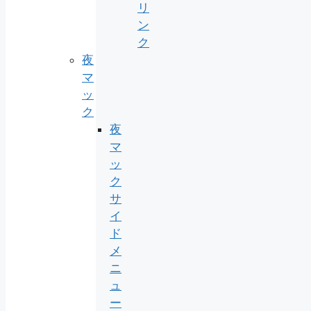
リ
ン
ク
夜
マ
ッ
ク
夜
マ
ッ
ク
サ
イ
ド
メ
ニ
ュ
ー