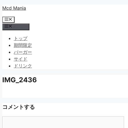
コ
Mcd Mania
ン
メ
テ
ニ
メニュー
ン
ュ
ツ
ー
トップ
へ
期間限定
ス
バーガー
キ
サイド
ッ
ドリンク
プ
IMG_2436
コメントする
コ
メ