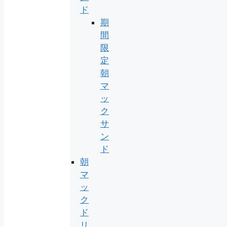
ド
期
間
限
定
朝
マ
ッ
ク
サ
ン
ド
朝
マ
ッ
ク
ド
リ