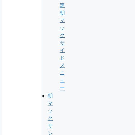
定
朝
マ
ッ
ク
サ
イ
ド
メ
ニ
ュ
ー
朝
マ
ッ
ク
サ
ン