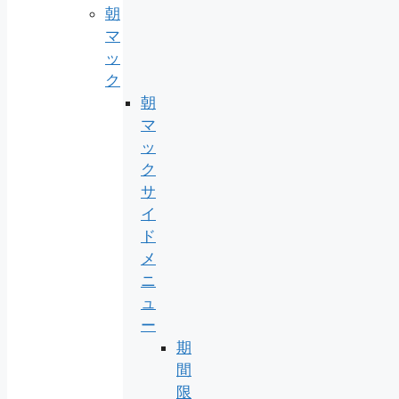
朝
マ
ッ
ク
朝
マ
ッ
ク
サ
イ
ド
メ
ニ
ュ
ー
期
間
限