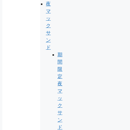
夜
マ
ッ
ク
サ
ン
ド
期
間
限
定
夜
マ
ッ
ク
サ
ン
ド