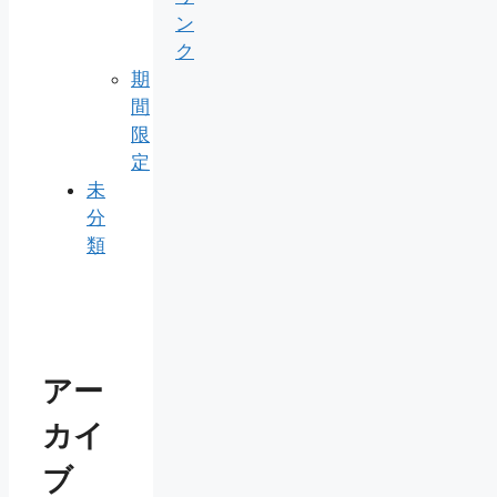
ン
ク
期
間
限
定
未
分
類
アー
カイ
ブ