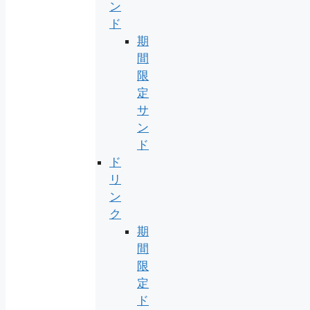
ン
ド
期
間
限
定
サ
ン
ド
ド
リ
ン
ク
期
間
限
定
ド