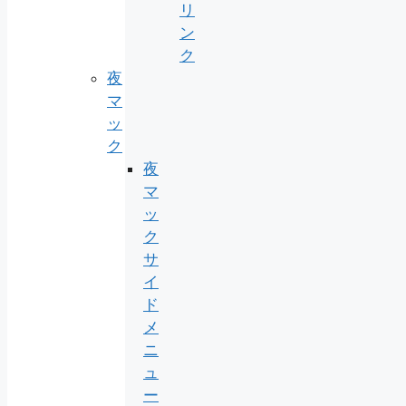
リ
ン
ク
夜
マ
ッ
ク
夜
マ
ッ
ク
サ
イ
ド
メ
ニ
ュ
ー