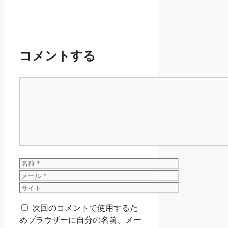
コメントする
コ
メ
ン
ト
名
前
メ
ー
サ
ル
イ
次回のコメントで使用するた
ト
めブラウザーに自分の名前、メー