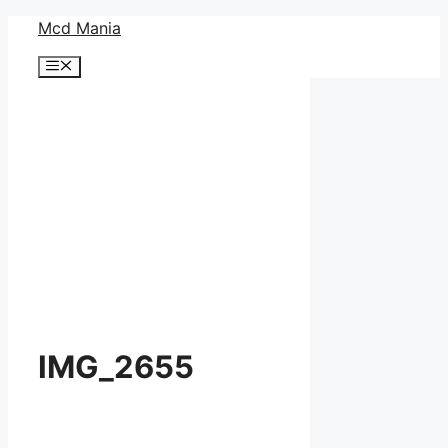
コ
Mcd Mania
ン
メ
テ
ニ
ン
ュ
ー
ツ
へ
ス
キ
ッ
プ
IMG_2655