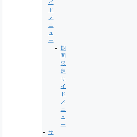
イ
ド
メ
ニ
ュ
ー
期
間
限
定
サ
イ
ド
メ
ニ
ュ
ー
サ