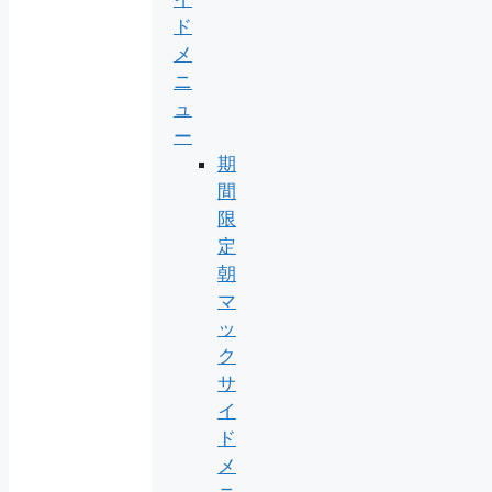
ド
メ
ニ
ュ
ー
期
間
限
定
朝
マ
ッ
ク
サ
イ
ド
メ