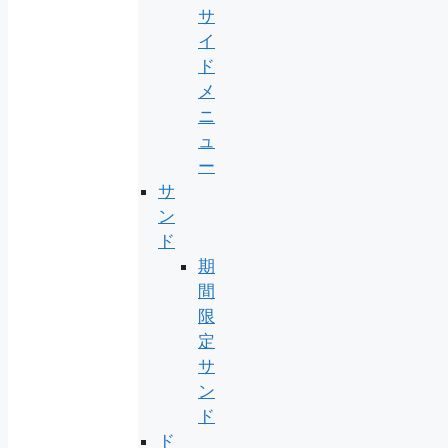
サ
イ
ド
メ
ニ
ュ
ー
サ
ン
ド
期
間
限
定
サ
ン
ド
ド