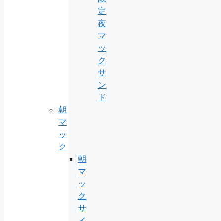
定
夜
マ
ッ
ク
サ
ン
ド
朝
マ
ッ
ク
朝
マ
ッ
ク
サ
イ