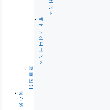
サ
ン
ド
朝
マ
ッ
ク
ド
リ
ン
ク
期
間
限
定
未
分
類