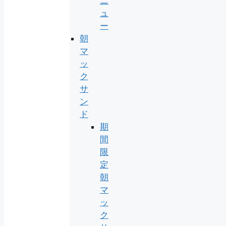
ニ
ュ
ー
朝
マ
ッ
ク
サ
ン
ド
期
間
限
定
朝
マ
ッ
ク