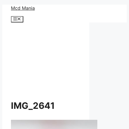
コ
Mcd Mania
ン
メ
テ
ニ
ン
ュ
ー
ツ
へ
ス
キ
ッ
プ
IMG_2641