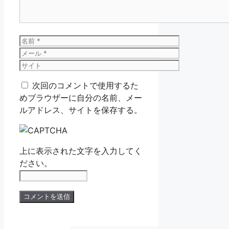
名
前
メ
ー
サ
ル
イ
次回のコメントで使用するた
ト
めブラウザーに自分の名前、メー
ルアドレス、サイトを保存する。
上に表示された文字を入力してく
ださい。