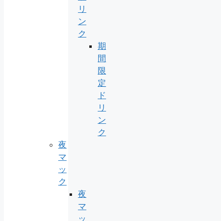
リ
ン
ク
期
間
限
定
ド
リ
ン
ク
夜
マ
ッ
ク
夜
マ
ッ