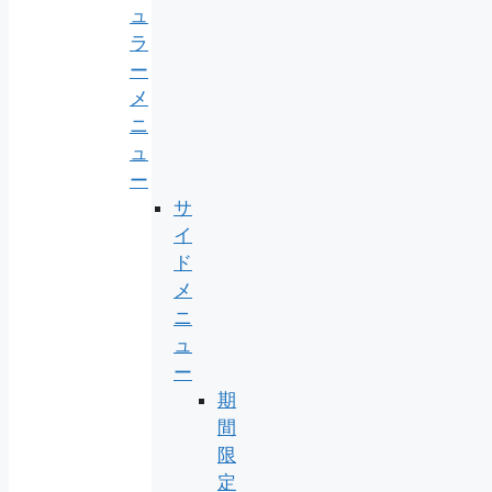
ュ
ラ
ー
メ
ニ
ュ
ー
サ
イ
ド
メ
ニ
ュ
ー
期
間
限
定