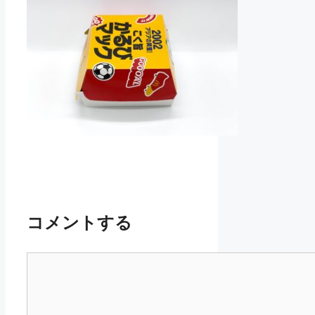
コメントする
コ
メ
ン
ト