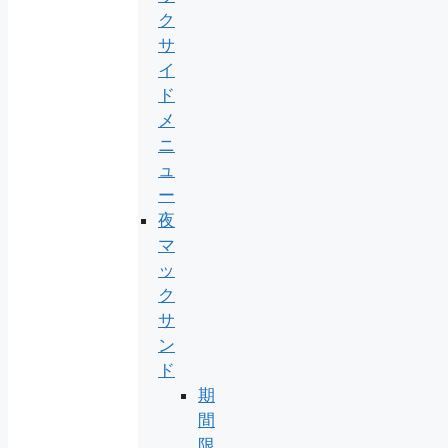
ク
サ
イ
ド
メ
ニ
ュ
ー
夜
マ
ッ
ク
サ
ン
ド
期
間
限