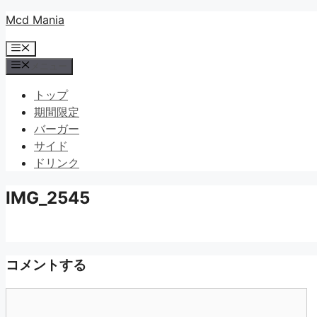
コ
Mcd Mania
ン
メ
テ
ニ
メニュー
ン
ュ
ツ
ー
トップ
へ
期間限定
ス
バーガー
キ
サイド
ッ
ドリンク
プ
IMG_2545
コメントする
コ
メ