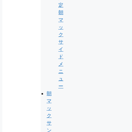
定
朝
マ
ッ
ク
サ
イ
ド
メ
ニ
ュ
ー
朝
マ
ッ
ク
サ
ン