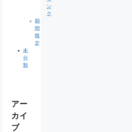
ン
ク
期
間
限
定
未
分
類
アー
カイ
ブ