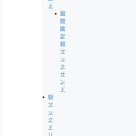
ド
期
間
限
定
朝
マ
ッ
ク
サ
ン
ド
朝
マ
ッ
ク
ド
リ