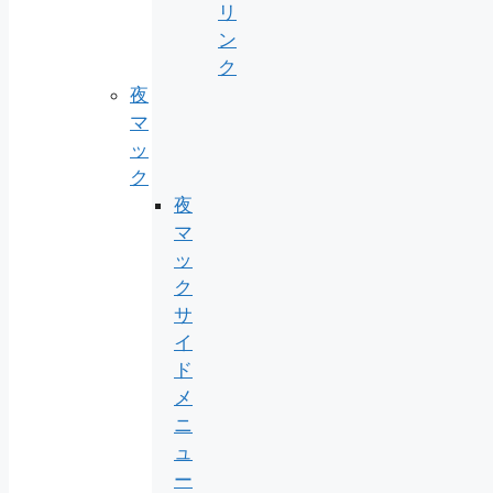
リ
ン
ク
夜
マ
ッ
ク
夜
マ
ッ
ク
サ
イ
ド
メ
ニ
ュ
ー