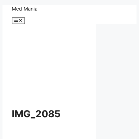
コ
Mcd Mania
ン
メ
テ
ニ
ン
ュ
ー
ツ
へ
ス
キ
ッ
プ
IMG_2085