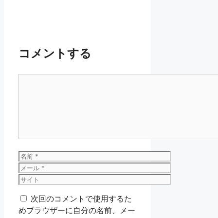
コメントする
コ
メ
ン
ト
名
前
メ
ー
サ
ル
イ
次回のコメントで使用するた
ト
めブラウザーに自分の名前、メー