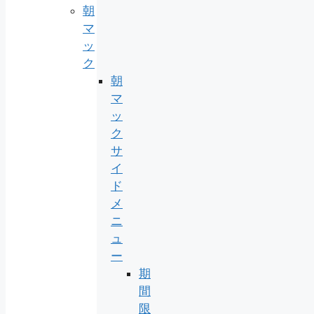
朝
マ
ッ
ク
朝
マ
ッ
ク
サ
イ
ド
メ
ニ
ュ
ー
期
間
限