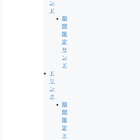
ン
ド
期
間
限
定
サ
ン
ド
ド
リ
ン
ク
期
間
限
定
ド