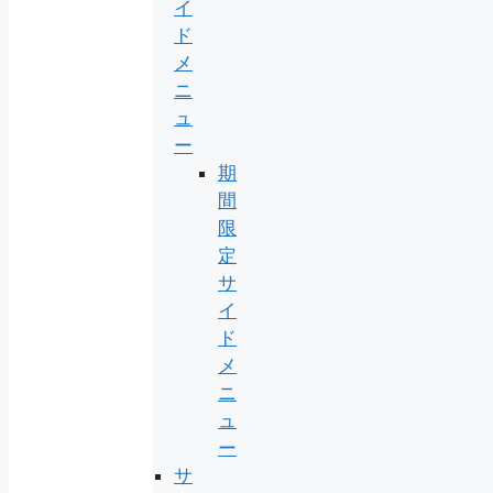
イ
ド
メ
ニ
ュ
ー
期
間
限
定
サ
イ
ド
メ
ニ
ュ
ー
サ