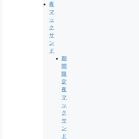
夜
マ
ッ
ク
サ
ン
ド
期
間
限
定
夜
マ
ッ
ク
サ
ン
ド