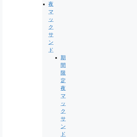
夜
マ
ッ
ク
サ
ン
ド
期
間
限
定
夜
マ
ッ
ク
サ
ン
ド