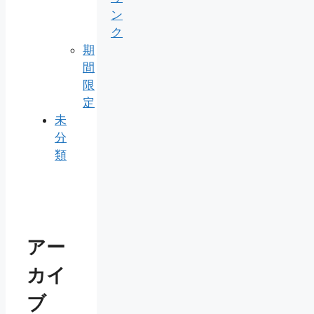
ン
ク
期
間
限
定
未
分
類
アー
カイ
ブ