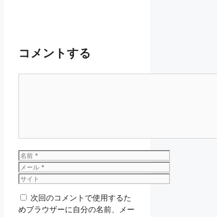
コメントする
コ
メ
ン
ト
名
前
メ
ー
サ
ル
イ
次回のコメントで使用するた
ト
めブラウザーに自分の名前、メー