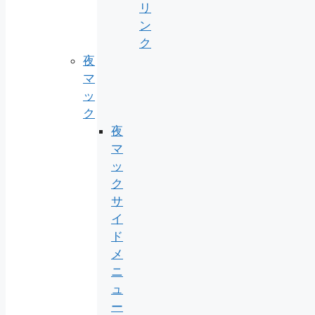
リ
ン
ク
夜
マ
ッ
ク
夜
マ
ッ
ク
サ
イ
ド
メ
ニ
ュ
ー