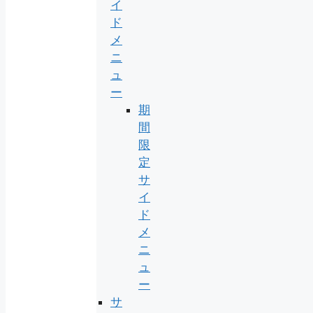
イ
ド
メ
ニ
ュ
ー
期
間
限
定
サ
イ
ド
メ
ニ
ュ
ー
サ