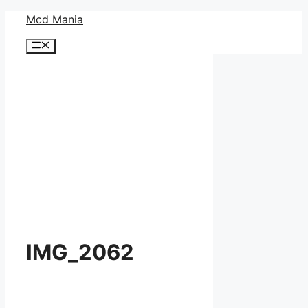
コ
Mcd Mania
ン
メ
テ
ニ
ン
ュ
ー
ツ
へ
ス
キ
ッ
プ
IMG_2062