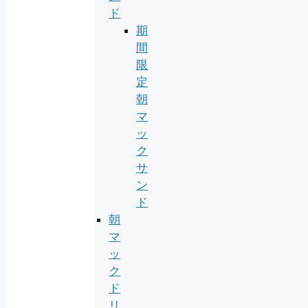
ド
期
間
限
定
朝
マ
ッ
ク
サ
ン
ド
朝
マ
ッ
ク
ド
リ