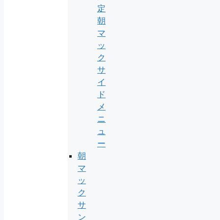
定
朝
マ
ッ
ク
サ
イ
ド
メ
ニ
ュ
ー
朝
マ
ッ
ク
サ
ン