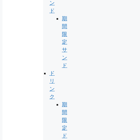
ン
ド
期
間
限
定
サ
ン
ド
ド
リ
ン
ク
期
間
限
定
ド