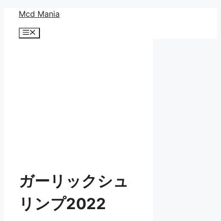
コ
Mcd Mania
ン
メ
テ
ニ
ン
ュ
ー
ツ
へ
ス
キ
ッ
プ
ガーリックシュ
リンプ2022