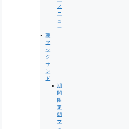
メ
ニ
ュ
ー
朝
マ
ッ
ク
サ
ン
ド
期
間
限
定
朝
マ
ッ