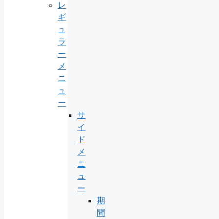
レ
ギ
ュ
ラ
ー
メ
ニ
ュ
ー
サ
イ
ド
メ
ニ
ュ
ー
期
間