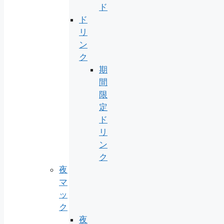
ド
ド
リ
ン
ク
期
間
限
定
ド
リ
ン
ク
夜
マ
ッ
ク
夜