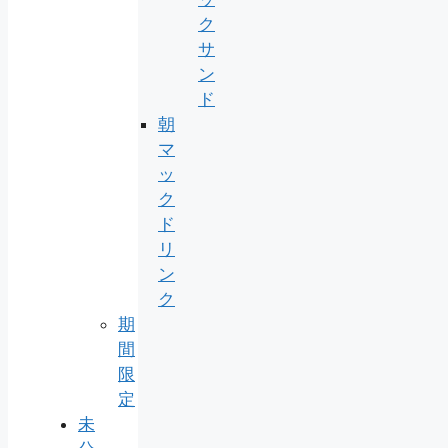
ク
サ
ン
ド
朝
マ
ッ
ク
ド
リ
ン
ク
期
間
限
定
未