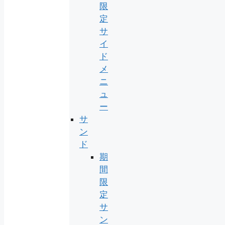
限
定
サ
イ
ド
メ
ニ
ュ
ー
サ
ン
ド
期
間
限
定
サ
ン