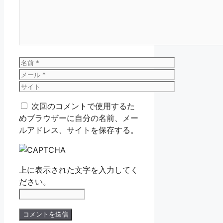
ン
ト
名
前
メ
ー
サ
ル
イ
次回のコメントで使用するた
ト
めブラウザーに自分の名前、メー
ルアドレス、サイトを保存する。
上に表示された文字を入力してく
ださい。