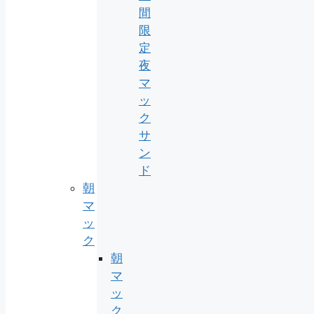
間
限
定
夜
マ
ッ
ク
サ
ン
ド
朝
マ
ッ
ク
朝
マ
ッ
ク