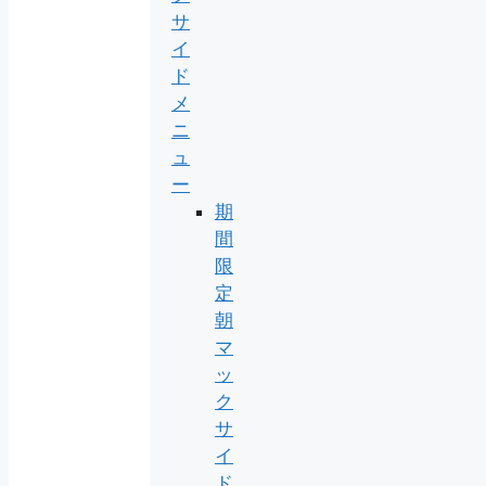
サ
イ
ド
メ
ニ
ュ
ー
期
間
限
定
朝
マ
ッ
ク
サ
イ
ド