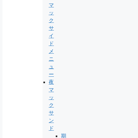
マ
ッ
ク
サ
イ
ド
メ
ニ
ュ
ー
夜
マ
ッ
ク
サ
ン
ド
期