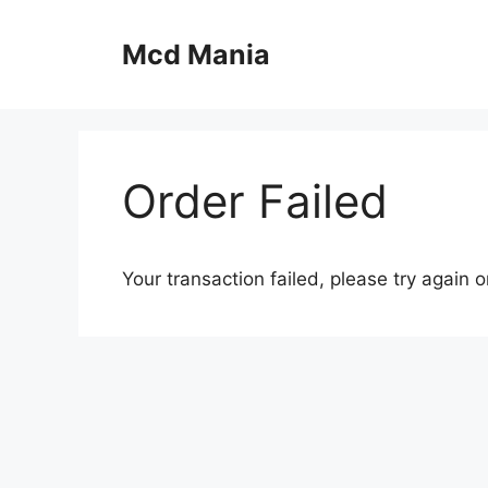
コ
ン
Mcd Mania
テ
ン
ツ
へ
ス
Order Failed
キ
ッ
プ
Your transaction failed, please try again 