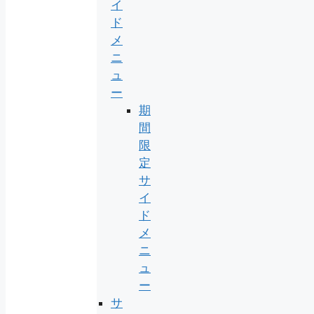
イ
ド
メ
ニ
ュ
ー
期
間
限
定
サ
イ
ド
メ
ニ
ュ
ー
サ