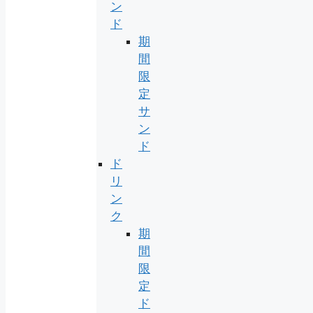
ン
ド
期
間
限
定
サ
ン
ド
ド
リ
ン
ク
期
間
限
定
ド