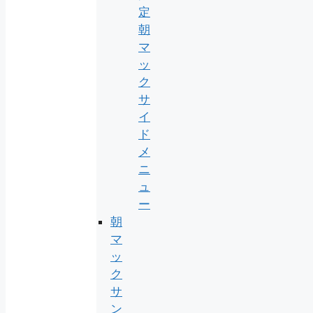
定
朝
マ
ッ
ク
サ
イ
ド
メ
ニ
ュ
ー
朝
マ
ッ
ク
サ
ン