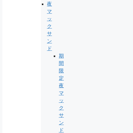
夜
マ
ッ
ク
サ
ン
ド
期
間
限
定
夜
マ
ッ
ク
サ
ン
ド