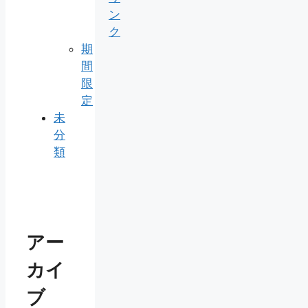
ン
ク
期
間
限
定
未
分
類
アー
カイ
ブ