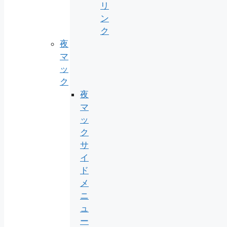
リ
ン
ク
夜
マ
ッ
ク
夜
マ
ッ
ク
サ
イ
ド
メ
ニ
ュ
ー