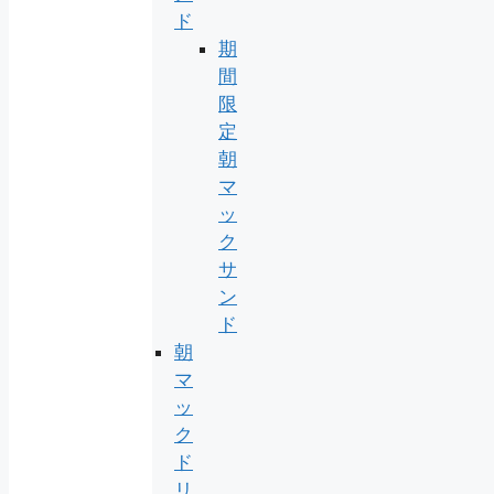
ド
期
間
限
定
朝
マ
ッ
ク
サ
ン
ド
朝
マ
ッ
ク
ド
リ