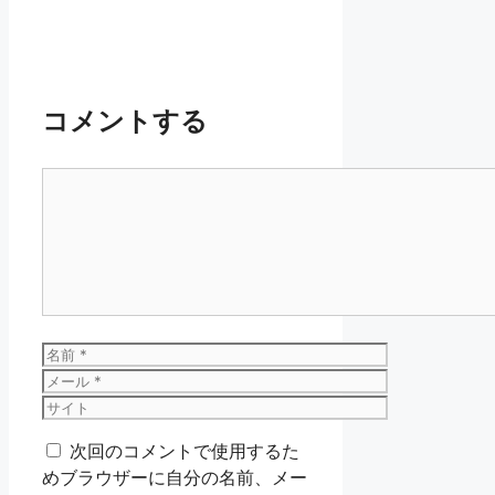
コメントする
コ
メ
ン
ト
名
前
メ
ー
サ
ル
イ
次回のコメントで使用するた
ト
めブラウザーに自分の名前、メー