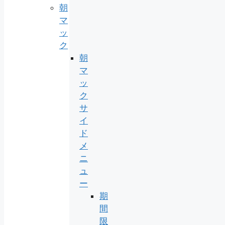
朝
マ
ッ
ク
朝
マ
ッ
ク
サ
イ
ド
メ
ニ
ュ
ー
期
間
限