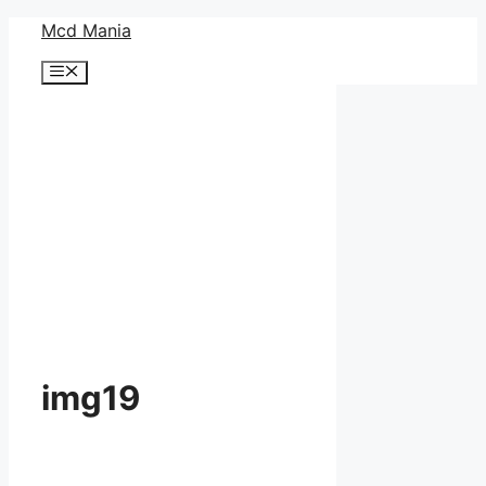
コ
Mcd Mania
ン
メ
テ
ニ
ン
ュ
ー
ツ
へ
ス
キ
ッ
プ
img19