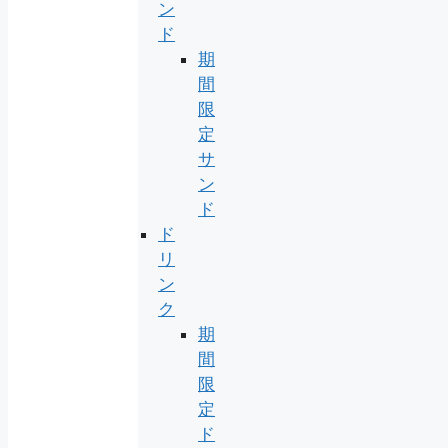
ン
ド
期
間
限
定
サ
ン
ド
ド
リ
ン
ク
期
間
限
定
ド