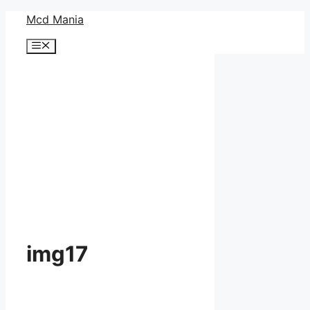
コ
Mcd Mania
ン
メ
テ
ニ
ン
ュ
ー
ツ
へ
ス
キ
ッ
プ
img17