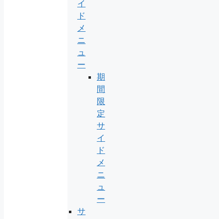
イ
ド
メ
ニ
ュ
ー
期
間
限
定
サ
イ
ド
メ
ニ
ュ
ー
サ