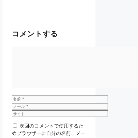
コメントする
コ
メ
ン
ト
名
前
メ
ー
サ
ル
イ
次回のコメントで使用するた
ト
めブラウザーに自分の名前、メー