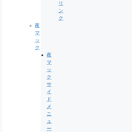
リ
ン
ク
夜
マ
ッ
ク
夜
マ
ッ
ク
サ
イ
ド
メ
ニ
ュ
ー