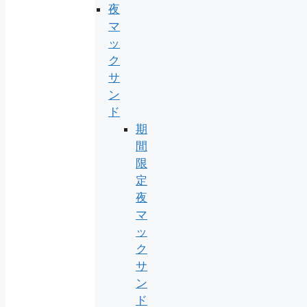
夜
マ
ッ
ク
サ
ン
ド
期
間
限
定
夜
マ
ッ
ク
サ
ン
ド