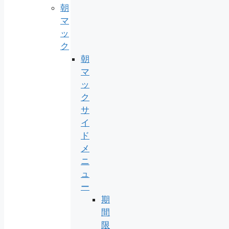
朝
マ
ッ
ク
朝
マ
ッ
ク
サ
イ
ド
メ
ニ
ュ
ー
期
間
限