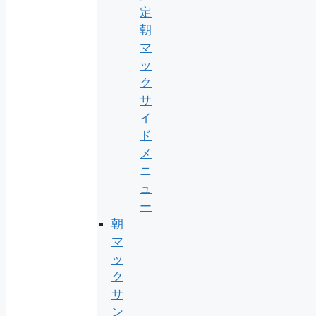
定
朝
マ
ッ
ク
サ
イ
ド
メ
ニ
ュ
ー
朝
マ
ッ
ク
サ
ン