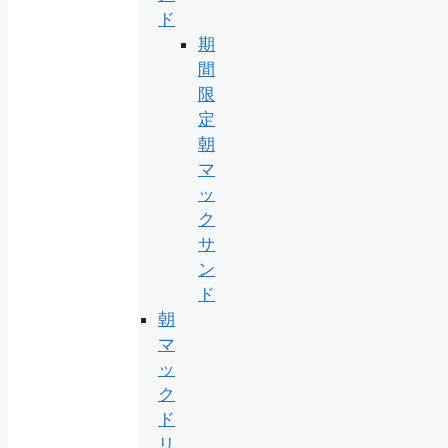
ド
期
間
限
定
朝
マ
ッ
ク
サ
ン
ド
朝
マ
ッ
ク
ド
リ