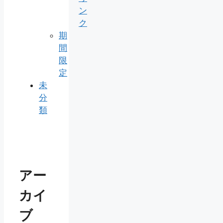
ン
ク
期
間
限
定
未
分
類
アー
カイ
ブ