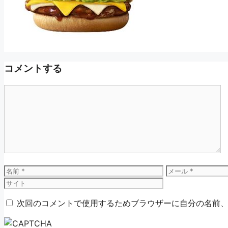
コメントする
コ
メ
ン
ト
名
メ
前
ー
ル
次回のコメントで使用するためブラウザーに自分の名前