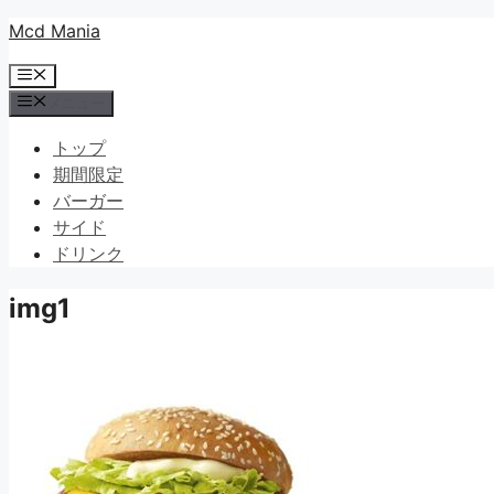
コ
Mcd Mania
ン
メ
テ
ニ
メニュー
ン
ュ
ツ
ー
トップ
へ
期間限定
ス
バーガー
キ
サイド
ッ
ドリンク
プ
img1