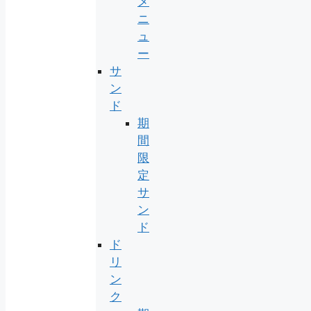
メ
ニ
ュ
ー
サ
ン
ド
期
間
限
定
サ
ン
ド
ド
リ
ン
ク