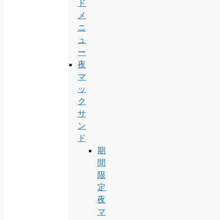
ド
メ
ニ
ュ
ー
夜
マ
ッ
ク
サ
ン
ド
期
間
限
定
夜
マ