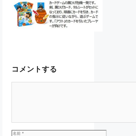
コメントする
コ
メ
ン
ト
名