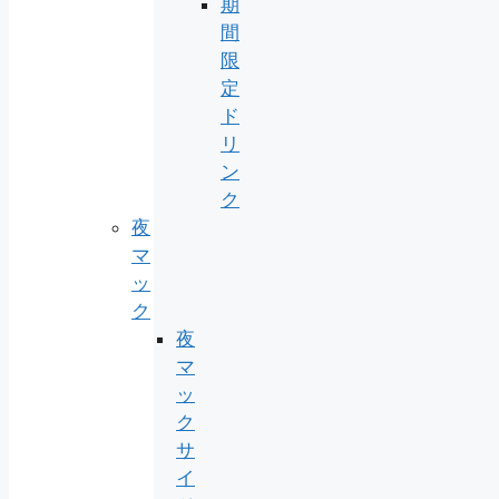
期
間
限
定
ド
リ
ン
ク
夜
マ
ッ
ク
夜
マ
ッ
ク
サ
イ