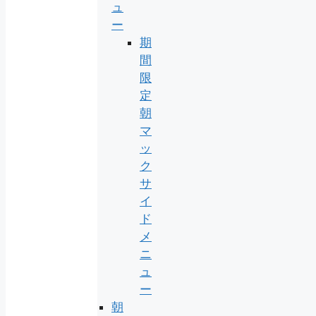
ュ
ー
期
間
限
定
朝
マ
ッ
ク
サ
イ
ド
メ
ニ
ュ
ー
朝