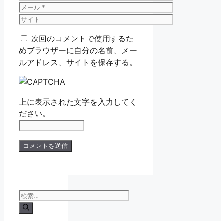
前
メ
ー
サ
ル
イ
次回のコメントで使用するた
ト
めブラウザーに自分の名前、メー
ルアドレス、サイトを保存する。
上に表示された文字を入力してく
ださい。
検
索: