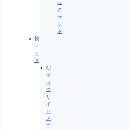
ッ
ク
サ
ン
ド
朝
マ
ッ
ク
朝
マ
ッ
ク
サ
イ
ド
メ
ニ