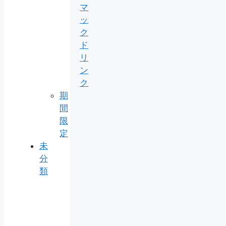
マ
ッ
ク
ド
リ
ン
ク
期
間
限
定
未
分
類