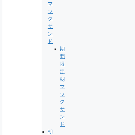
マ
ッ
ク
サ
ン
ド
期
間
限
定
朝
マ
ッ
ク
サ
ン
ド
朝