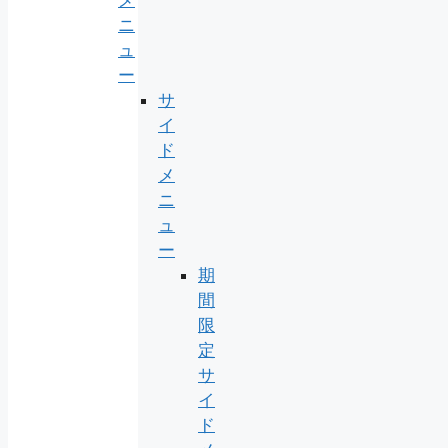
ニ
ュ
ー
サ
イ
ド
メ
ニ
ュ
ー
期
間
限
定
サ
イ
ド