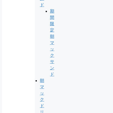
ド
期
間
限
定
朝
マ
ッ
ク
サ
ン
ド
朝
マ
ッ
ク
ド
リ