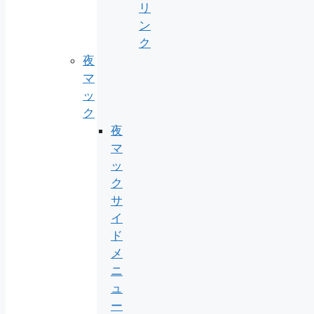
リ
ン
ク
夜
マ
ッ
ク
夜
マ
ッ
ク
サ
イ
ド
メ
ニ
ュ
ー