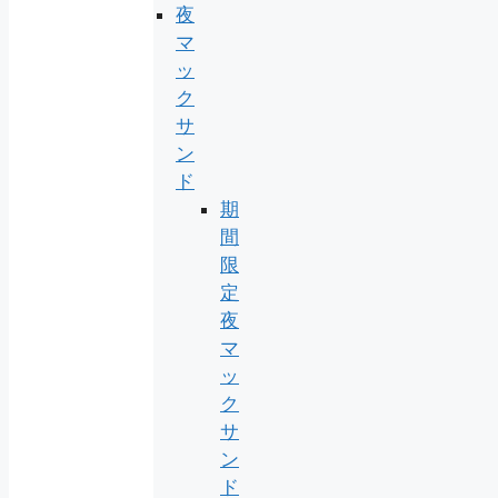
夜
マ
ッ
ク
サ
ン
ド
期
間
限
定
夜
マ
ッ
ク
サ
ン
ド