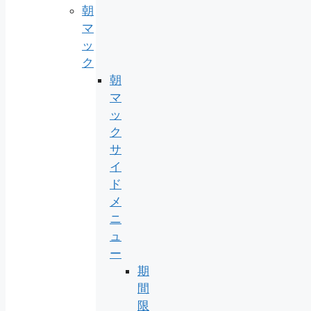
朝
マ
ッ
ク
朝
マ
ッ
ク
サ
イ
ド
メ
ニ
ュ
ー
期
間
限