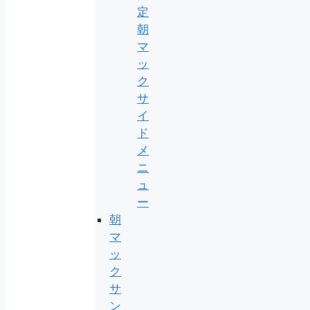
定
朝
マ
ッ
ク
サ
イ
ド
メ
ニ
ュ
ー
朝
マ
ッ
ク
サ
ン