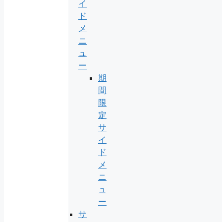
イ
ド
メ
ニ
ュ
ー
期
間
限
定
サ
イ
ド
メ
ニ
ュ
ー
サ