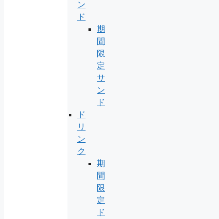
ン
ド
期
間
限
定
サ
ン
ド
ド
リ
ン
ク
期
間
限
定
ド