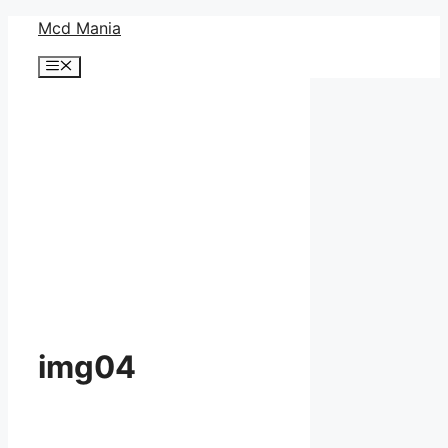
コ
Mcd Mania
ン
メ
テ
ニ
ン
ュ
ー
ツ
へ
ス
キ
ッ
プ
img04