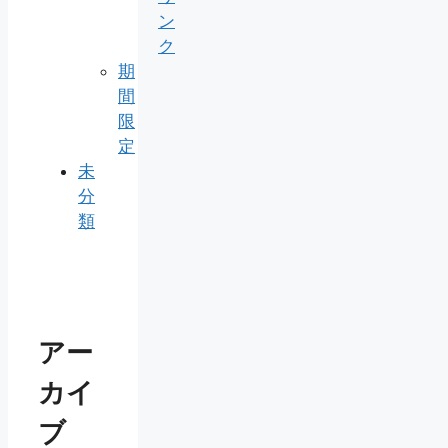
ン
ク
期
間
限
定
未
分
類
アー
カイ
ブ