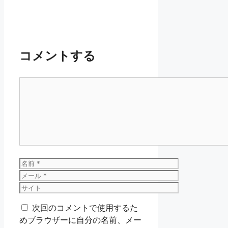
コメントする
コ
メ
ン
ト
名
前
メ
ー
サ
ル
イ
次回のコメントで使用するた
ト
めブラウザーに自分の名前、メー