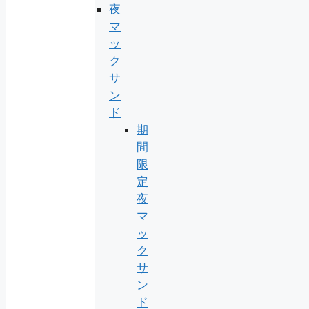
夜
マ
ッ
ク
サ
ン
ド
期
間
限
定
夜
マ
ッ
ク
サ
ン
ド