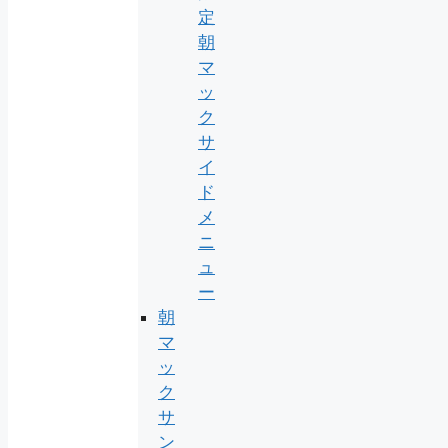
定
朝
マ
ッ
ク
サ
イ
ド
メ
ニ
ュ
ー
朝
マ
ッ
ク
サ
ン