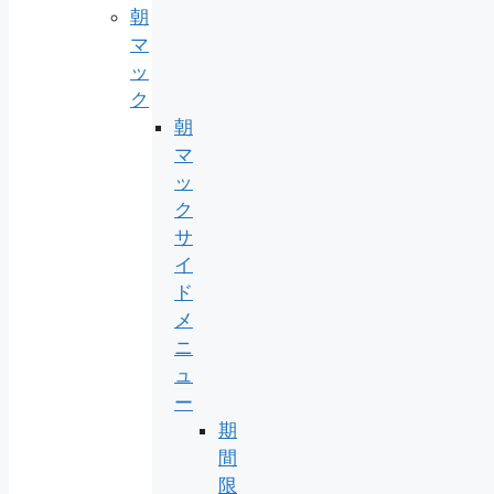
朝
マ
ッ
ク
朝
マ
ッ
ク
サ
イ
ド
メ
ニ
ュ
ー
期
間
限