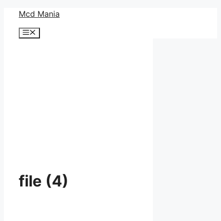
コ
Mcd Mania
ン
メ
テ
ニ
ン
ュ
ー
ツ
へ
ス
キ
ッ
プ
file (4)