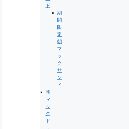
ド
期
間
限
定
朝
マ
ッ
ク
サ
ン
ド
朝
マ
ッ
ク
ド
リ