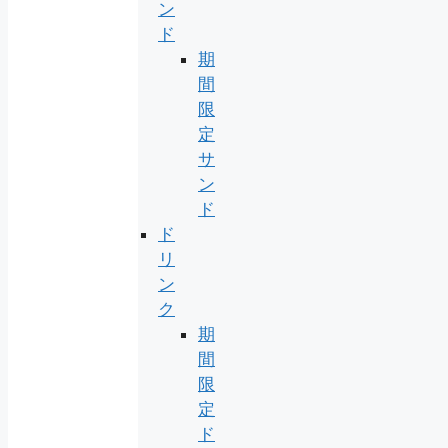
ン
ド
期
間
限
定
サ
ン
ド
ド
リ
ン
ク
期
間
限
定
ド