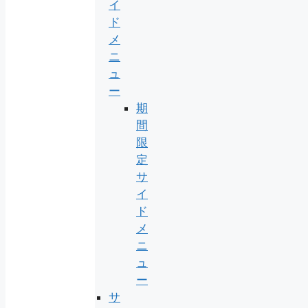
イ
ド
メ
ニ
ュ
ー
期
間
限
定
サ
イ
ド
メ
ニ
ュ
ー
サ