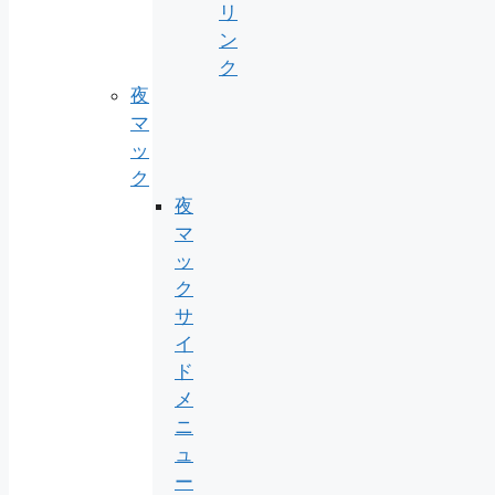
リ
ン
ク
夜
マ
ッ
ク
夜
マ
ッ
ク
サ
イ
ド
メ
ニ
ュ
ー