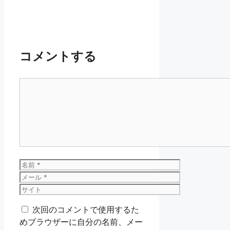
コメントする
コ
メ
ン
ト
名
前
メ
ー
サ
ル
イ
次回のコメントで使用するた
ト
めブラウザーに自分の名前、メー