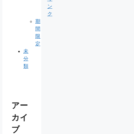
ン
ク
期
間
限
定
未
分
類
アー
カイ
ブ