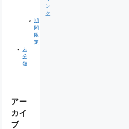
ン
ク
期
間
限
定
未
分
類
アー
カイ
ブ