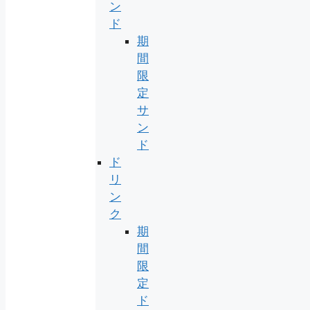
ン
ド
期
間
限
定
サ
ン
ド
ド
リ
ン
ク
期
間
限
定
ド