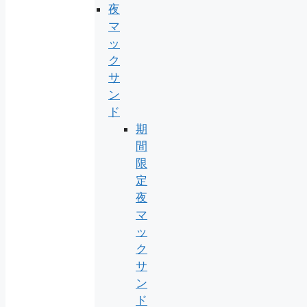
夜
マ
ッ
ク
サ
ン
ド
期
間
限
定
夜
マ
ッ
ク
サ
ン
ド