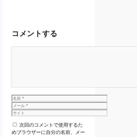
コメントする
コ
メ
ン
ト
名
前
メ
ー
サ
ル
イ
次回のコメントで使用するた
ト
めブラウザーに自分の名前、メー