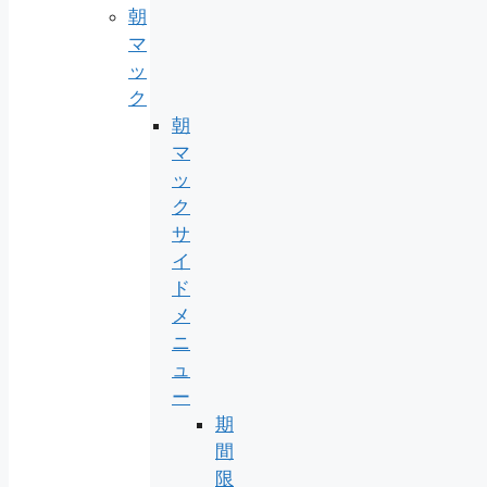
朝
マ
ッ
ク
朝
マ
ッ
ク
サ
イ
ド
メ
ニ
ュ
ー
期
間
限