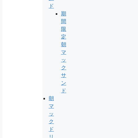
ド
期
間
限
定
朝
マ
ッ
ク
サ
ン
ド
朝
マ
ッ
ク
ド
リ