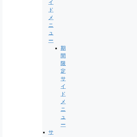
イ
ド
メ
ニ
ュ
ー
期
間
限
定
サ
イ
ド
メ
ニ
ュ
ー
サ