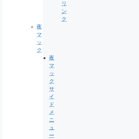
リ
ン
ク
夜
マ
ッ
ク
夜
マ
ッ
ク
サ
イ
ド
メ
ニ
ュ
ー