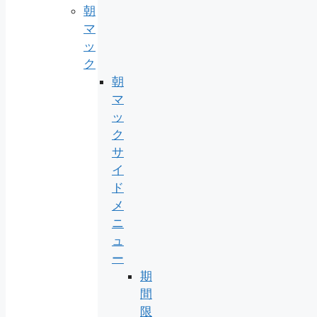
朝
マ
ッ
ク
朝
マ
ッ
ク
サ
イ
ド
メ
ニ
ュ
ー
期
間
限