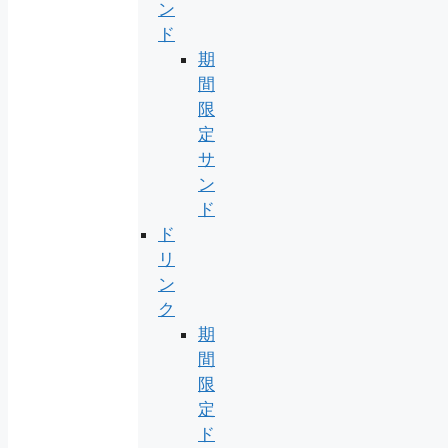
ン
ド
期
間
限
定
サ
ン
ド
ド
リ
ン
ク
期
間
限
定
ド