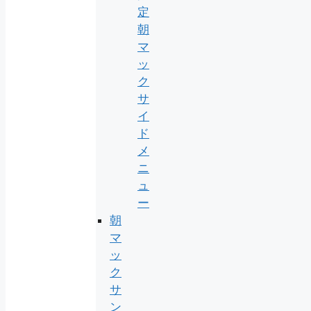
定
朝
マ
ッ
ク
サ
イ
ド
メ
ニ
ュ
ー
朝
マ
ッ
ク
サ
ン