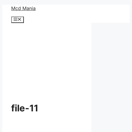
コ
Mcd Mania
ン
メ
テ
ニ
ン
ュ
ー
ツ
へ
ス
キ
ッ
プ
file-11