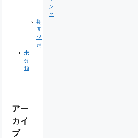
ン
ク
期
間
限
定
未
分
類
アー
カイ
ブ