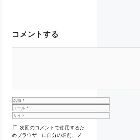
コメントする
コ
メ
ン
ト
名
前
メ
ー
サ
ル
イ
次回のコメントで使用するた
ト
めブラウザーに自分の名前、メー