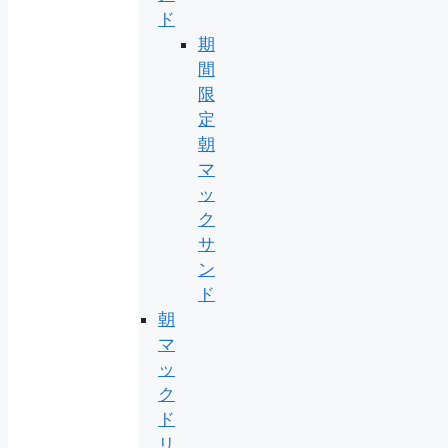
ド
期
間
限
定
朝
マ
ッ
ク
サ
ン
ド
朝
マ
ッ
ク
ド
リ