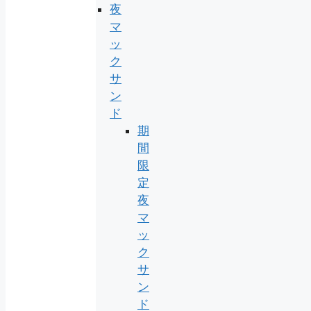
夜
マ
ッ
ク
サ
ン
ド
期
間
限
定
夜
マ
ッ
ク
サ
ン
ド