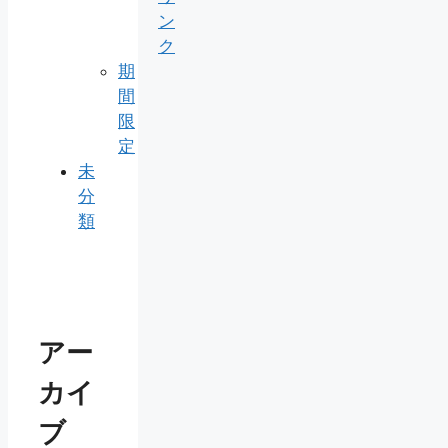
ン
ク
期
間
限
定
未
分
類
アー
カイ
ブ