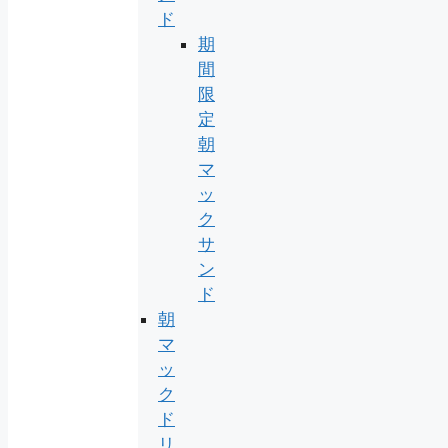
ド
期
間
限
定
朝
マ
ッ
ク
サ
ン
ド
朝
マ
ッ
ク
ド
リ