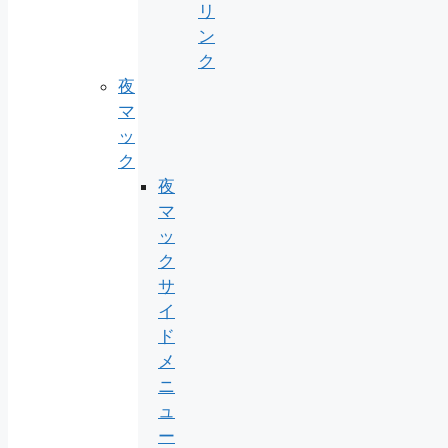
リ
ン
ク
夜
マ
ッ
ク
夜
マ
ッ
ク
サ
イ
ド
メ
ニ
ュ
ー