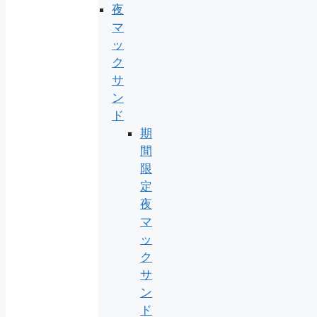
夜
マ
ッ
ク
サ
ン
ド
期
間
限
定
夜
マ
ッ
ク
サ
ン
ド