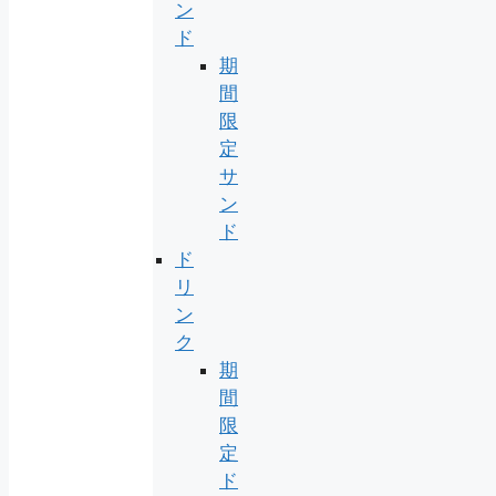
ン
ド
期
間
限
定
サ
ン
ド
ド
リ
ン
ク
期
間
限
定
ド