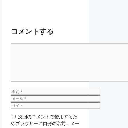
コメントする
コ
メ
ン
ト
名
前
メ
ー
サ
ル
イ
次回のコメントで使用するた
ト
めブラウザーに自分の名前、メー