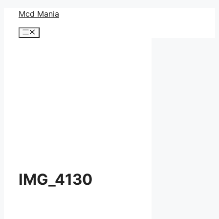
コ
Mcd Mania
ン
メ
テ
ニ
ン
ュ
ー
ツ
へ
ス
キ
ッ
プ
IMG_4130