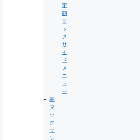
定
朝
マ
ッ
ク
サ
イ
ド
メ
ニ
ュ
ー
朝
マ
ッ
ク
サ
ン