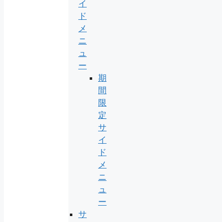
イ
ド
メ
ニ
ュ
ー
期
間
限
定
サ
イ
ド
メ
ニ
ュ
ー
サ