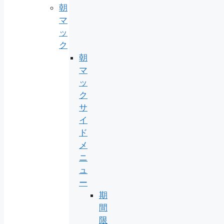
朝
マ
ッ
ク
朝
マ
ッ
ク
サ
イ
ド
メ
ニ
ュ
ー
期
間
限