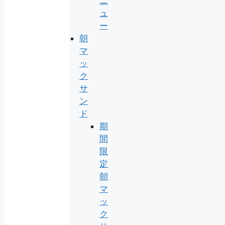
ニ
ュ
ー
朝
マ
ッ
ク
サ
ン
ド
期
間
限
定
朝
マ
ッ
ク