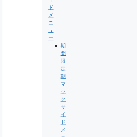
ド
メ
ニ
ュ
ー
期
間
限
定
朝
マ
ッ
ク
サ
イ
ド
メ