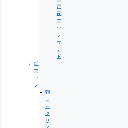
定
夜
マ
ッ
ク
サ
ン
ド
朝
マ
ッ
ク
朝
マ
ッ
ク
サ
イ