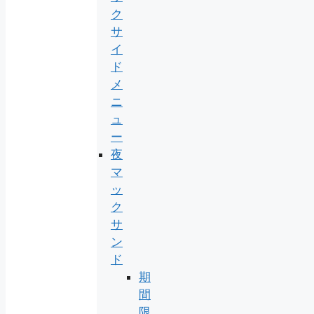
ク
サ
イ
ド
メ
ニ
ュ
ー
夜
マ
ッ
ク
サ
ン
ド
期
間
限