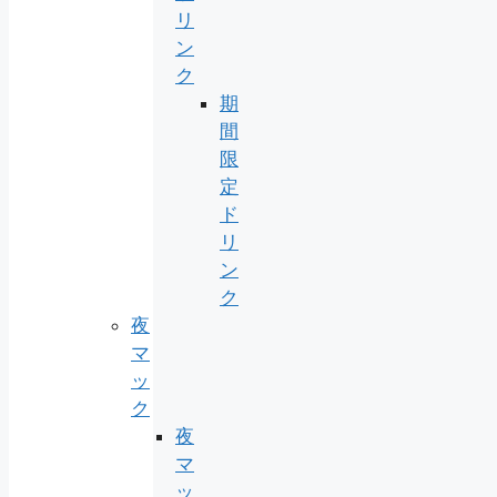
リ
ン
ク
期
間
限
定
ド
リ
ン
ク
夜
マ
ッ
ク
夜
マ
ッ