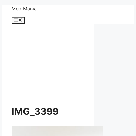
コ
Mcd Mania
ン
メ
テ
ニ
ン
ュ
ー
ツ
へ
ス
キ
ッ
プ
IMG_3399