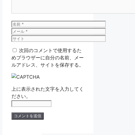
名
前
メ
ー
サ
ル
イ
次回のコメントで使用するた
ト
めブラウザーに自分の名前、メー
ルアドレス、サイトを保存する。
上に表示された文字を入力してく
ださい。