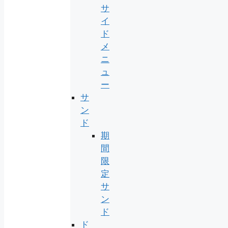
サ
イ
ド
メ
ニ
ュ
ー
サ
ン
ド
期
間
限
定
サ
ン
ド
ド