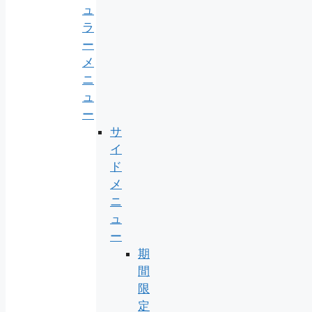
ュ
ラ
ー
メ
ニ
ュ
ー
サ
イ
ド
メ
ニ
ュ
ー
期
間
限
定