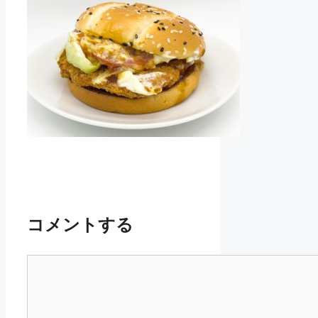
コメントする
コ
メ
ン
ト