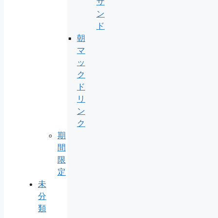
サ
ン
ド
朝
マ
ッ
ク
ド
リ
ン
ク
期
間
限
定
未
分
類