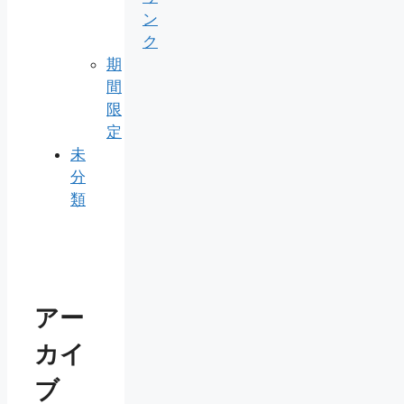
ン
ク
期
間
限
定
未
分
類
アー
カイ
ブ