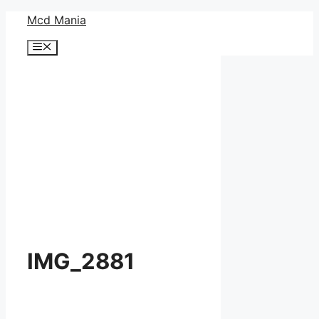
コ
Mcd Mania
ン
メ
テ
ニ
ン
ュ
ー
ツ
へ
ス
キ
ッ
プ
IMG_2881