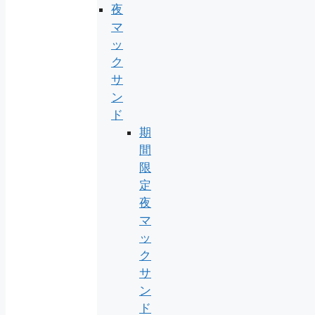
夜
マ
ッ
ク
サ
ン
ド
期
間
限
定
夜
マ
ッ
ク
サ
ン
ド