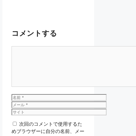
コメントする
コ
メ
ン
ト
名
前
メ
ー
サ
ル
イ
次回のコメントで使用するた
ト
めブラウザーに自分の名前、メー