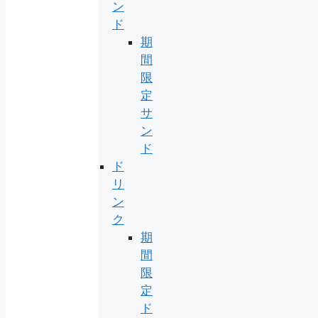
ン
ド
期
間
限
定
サ
ン
ド
ド
リ
ン
ク
期
間
限
定
ド