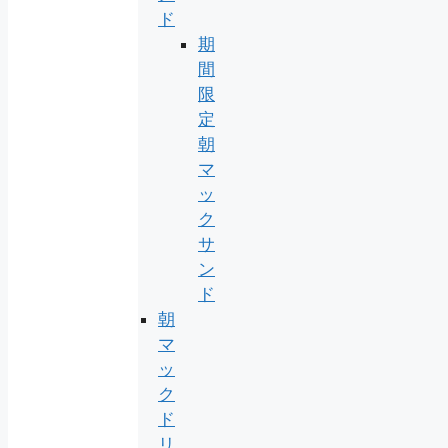
ド
期
間
限
定
朝
マ
ッ
ク
サ
ン
ド
朝
マ
ッ
ク
ド
リ