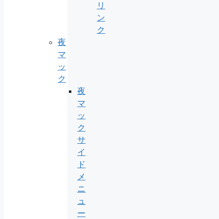
リ
ン
ク
夜
マ
ッ
ク
夜
マ
ッ
ク
サ
イ
ド
メ
ニ
ュ
ー