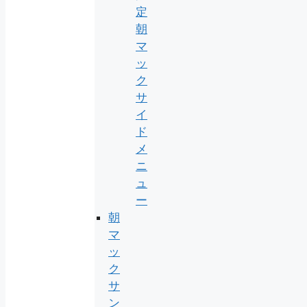
定
朝
マ
ッ
ク
サ
イ
ド
メ
ニ
ュ
ー
朝
マ
ッ
ク
サ
ン