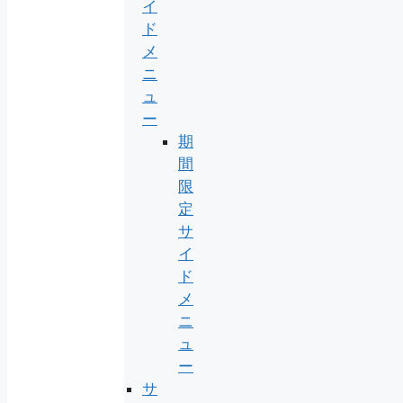
イ
ド
メ
ニ
ュ
ー
期
間
限
定
サ
イ
ド
メ
ニ
ュ
ー
サ