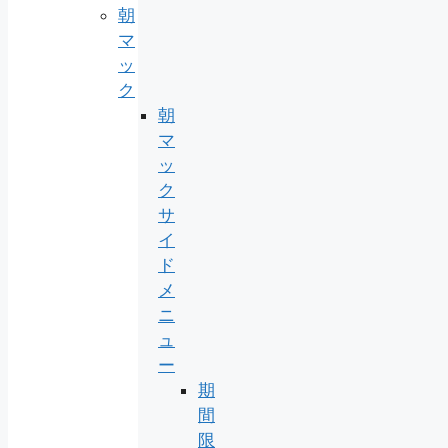
朝
マ
ッ
ク
朝
マ
ッ
ク
サ
イ
ド
メ
ニ
ュ
ー
期
間
限