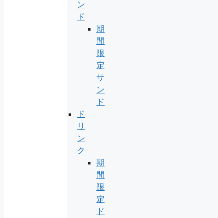
ン
ド
期
間
限
定
サ
ン
ド
ド
リ
ン
ク
期
間
限
定
ド