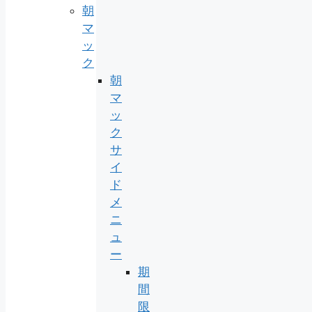
朝
マ
ッ
ク
朝
マ
ッ
ク
サ
イ
ド
メ
ニ
ュ
ー
期
間
限