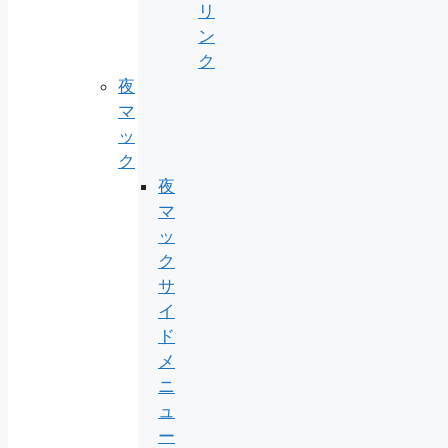
リ
ン
ク
夜
マ
ッ
ク
夜
マ
ッ
ク
サ
イ
ド
メ
ニ
ュ
ー