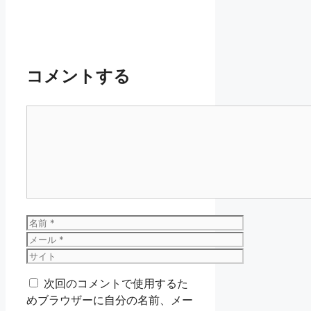
コメントする
コ
メ
ン
ト
名
前
メ
ー
サ
ル
イ
次回のコメントで使用するた
ト
めブラウザーに自分の名前、メー