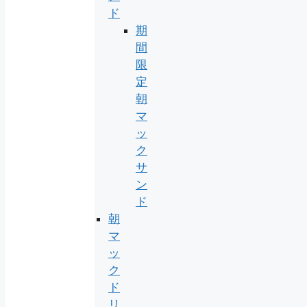
ド
期
間
限
定
朝
マ
ッ
ク
サ
ン
ド
朝
マ
ッ
ク
ド
リ