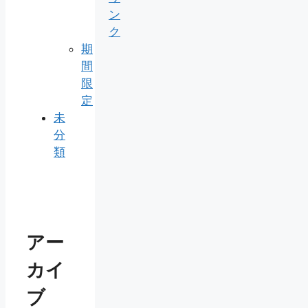
ン
ク
期
間
限
定
未
分
類
アー
カイ
ブ