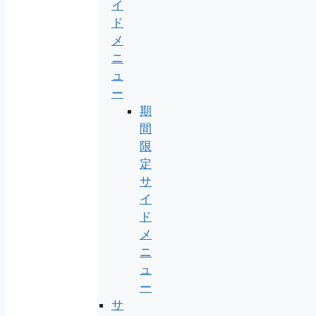
イ
ド
メ
ニ
ュ
ー
期
間
限
定
サ
イ
ド
メ
ニ
ュ
ー
サ