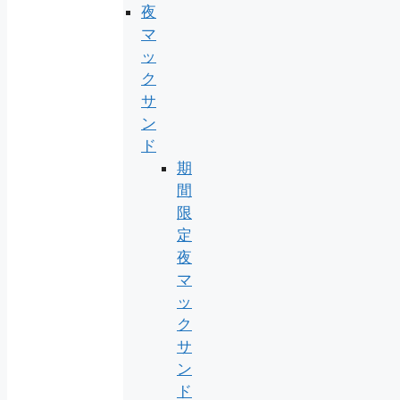
夜
マ
ッ
ク
サ
ン
ド
期
間
限
定
夜
マ
ッ
ク
サ
ン
ド