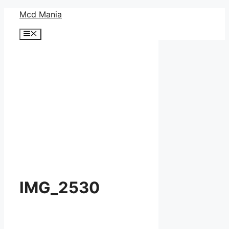
コ
Mcd Mania
ン
メ
テ
ニ
ン
ュ
ー
ツ
へ
ス
キ
ッ
プ
IMG_2530