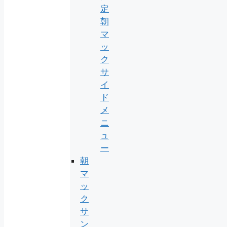
定
朝
マ
ッ
ク
サ
イ
ド
メ
ニ
ュ
ー
朝
マ
ッ
ク
サ
ン