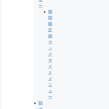
ー
期
間
限
定
朝
マ
ッ
ク
サ
イ
ド
メ
ニ
ュ
ー
朝
マ