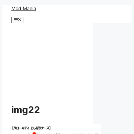
コ
Mcd Mania
ン
メ
テ
ニ
ン
ュ
ー
ツ
へ
ス
キ
ッ
プ
img22