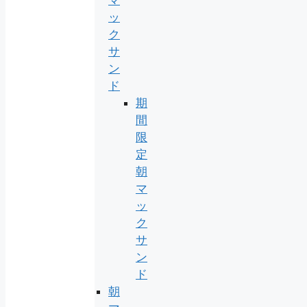
ッ
ク
サ
ン
ド
期
間
限
定
朝
マ
ッ
ク
サ
ン
ド
朝