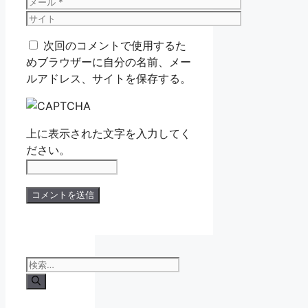
前
メ
ー
サ
ル
イ
次回のコメントで使用するた
ト
めブラウザーに自分の名前、メー
ルアドレス、サイトを保存する。
上に表示された文字を入力してく
ださい。
検
索: