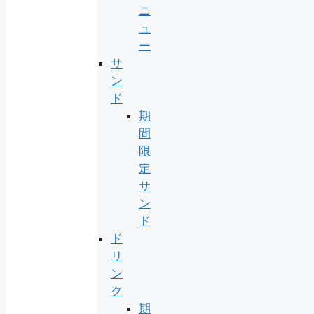
ニ
ュ
ー
サ
ン
ド
期
間
限
定
サ
ン
ド
ド
リ
ン
ク
期