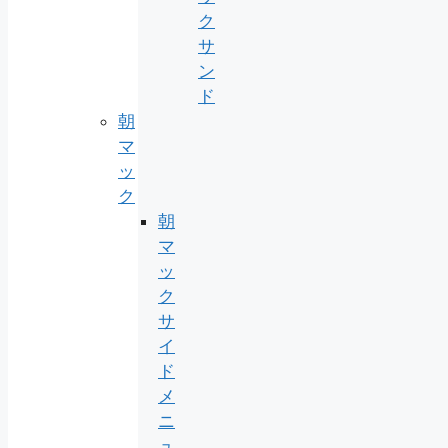
ク
サ
ン
ド
朝
マ
ッ
ク
朝
マ
ッ
ク
サ
イ
ド
メ
ニ
ュ