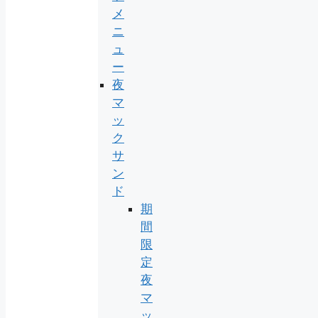
メ
ニ
ュ
ー
夜
マ
ッ
ク
サ
ン
ド
期
間
限
定
夜
マ
ッ