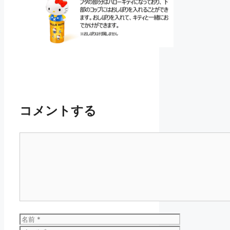
コメントする
コ
メ
ン
ト
名