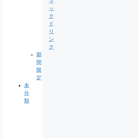
マ
ッ
ク
ド
リ
ン
ク
期
間
限
定
未
分
類