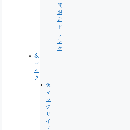
間
限
定
ド
リ
ン
ク
夜
マ
ッ
ク
夜
マ
ッ
ク
サ
イ
ド