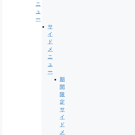
ニ
ュ
ー
サ
イ
ド
メ
ニ
ュ
ー
期
間
限
定
サ
イ
ド
メ