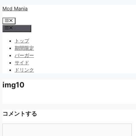
コ
Mcd Mania
ン
メ
テ
ニ
メニュー
ン
ュ
ツ
ー
トップ
へ
期間限定
ス
バーガー
キ
サイド
ッ
ドリンク
プ
img10
コメントする
コ
メ