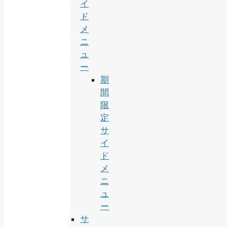
イ
ド
メ
ニ
ュ
ー
期
間
限
定
サ
イ
ド
メ
ニ
ュ
ー
サ