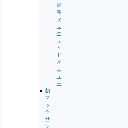
定
朝
マ
ッ
ク
サ
イ
ド
メ
ニ
ュ
ー
朝
マ
ッ
ク
サ
ン