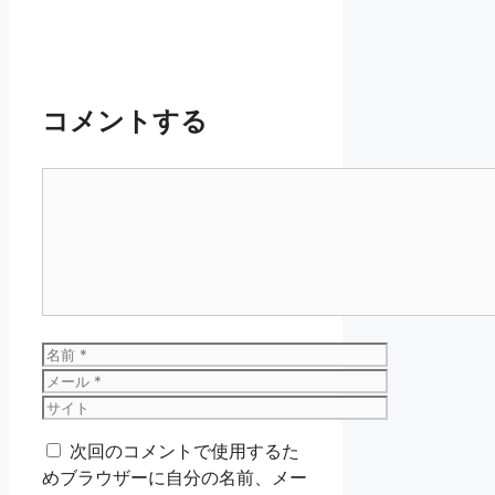
コメントする
コ
メ
ン
ト
名
前
メ
ー
サ
ル
イ
次回のコメントで使用するた
ト
めブラウザーに自分の名前、メー