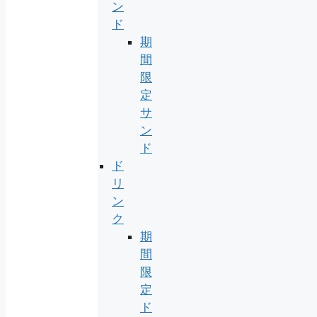
ン
ド
期
間
限
定
サ
ン
ド
ド
リ
ン
ク
期
間
限
定
ド