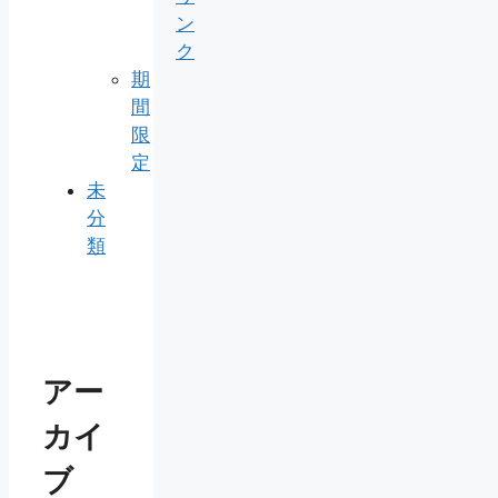
ン
ク
期
間
限
定
未
分
類
アー
カイ
ブ