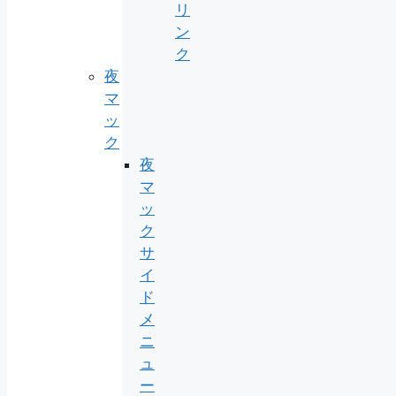
リ
ン
ク
夜
マ
ッ
ク
夜
マ
ッ
ク
サ
イ
ド
メ
ニ
ュ
ー