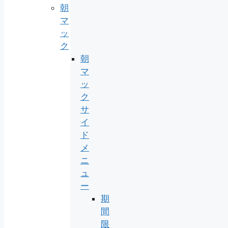
朝
マ
ッ
ク
朝
マ
ッ
ク
サ
イ
ド
メ
ニ
ュ
ー
期
間
限