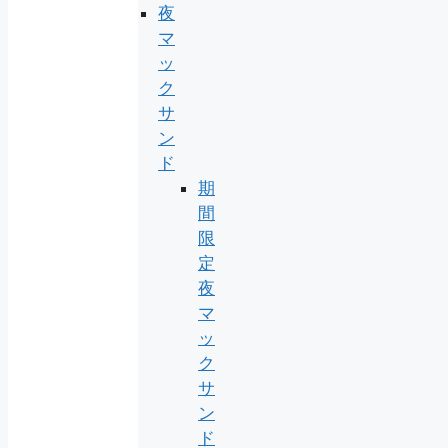
夜
マ
ッ
ク
サ
ン
ド
期
間
限
定
夜
マ
ッ
ク
サ
ン
ド