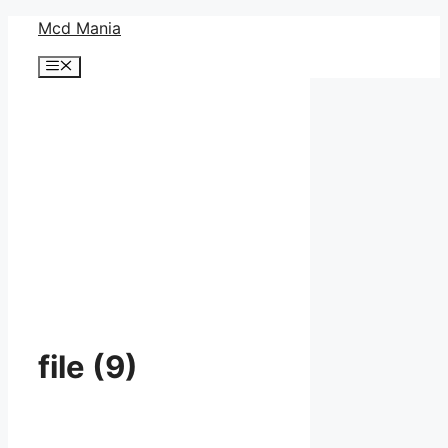
コ
Mcd Mania
ン
メ
テ
ニ
ン
ュ
ー
ツ
へ
ス
キ
ッ
プ
file (9)