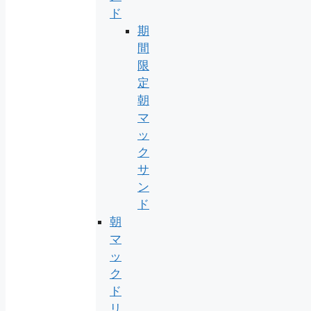
ド
期
間
限
定
朝
マ
ッ
ク
サ
ン
ド
朝
マ
ッ
ク
ド
リ