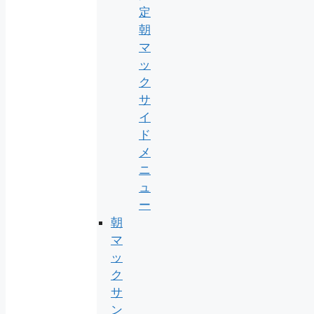
定
朝
マ
ッ
ク
サ
イ
ド
メ
ニ
ュ
ー
朝
マ
ッ
ク
サ
ン