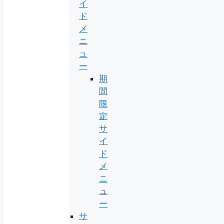
イ
ド
メ
ニ
ュ
ー
期
間
限
定
サ
イ
ド
メ
ニ
ュ
ー
サ