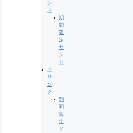
ン
ド
期
間
限
定
サ
ン
ド
ド
リ
ン
ク
期
間
限
定
ド