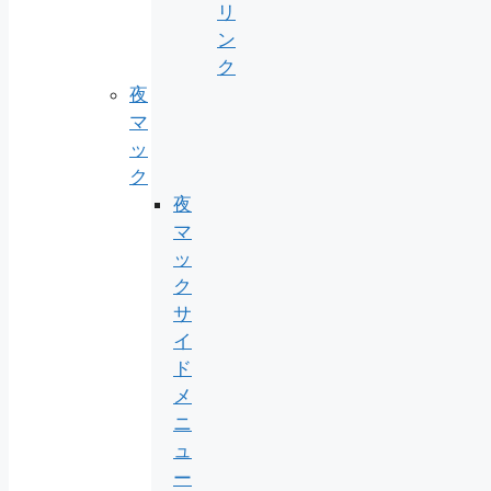
リ
ン
ク
夜
マ
ッ
ク
夜
マ
ッ
ク
サ
イ
ド
メ
ニ
ュ
ー