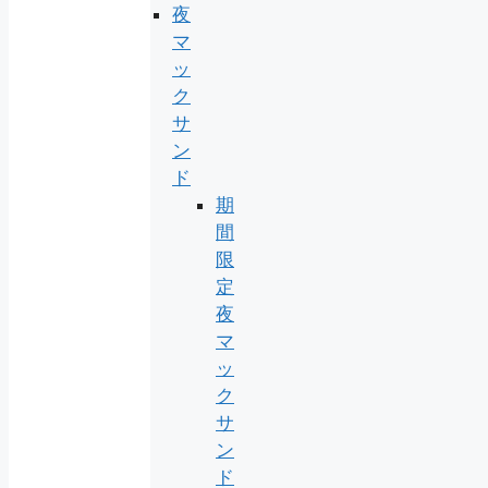
夜
マ
ッ
ク
サ
ン
ド
期
間
限
定
夜
マ
ッ
ク
サ
ン
ド