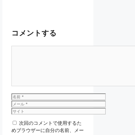
コメントする
コ
メ
ン
ト
名
前
メ
ー
サ
ル
イ
次回のコメントで使用するた
ト
めブラウザーに自分の名前、メー