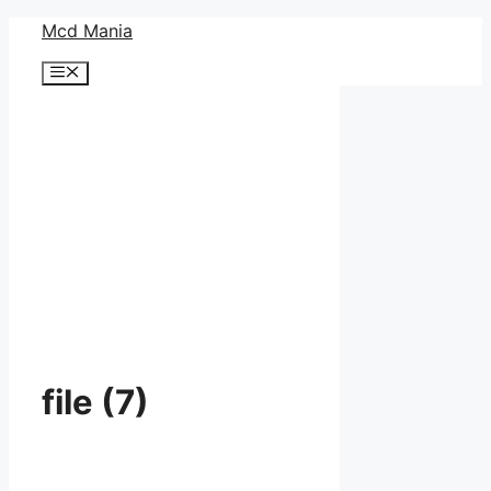
コ
Mcd Mania
ン
メ
テ
ニ
ン
ュ
ー
ツ
へ
ス
キ
ッ
プ
file (7)