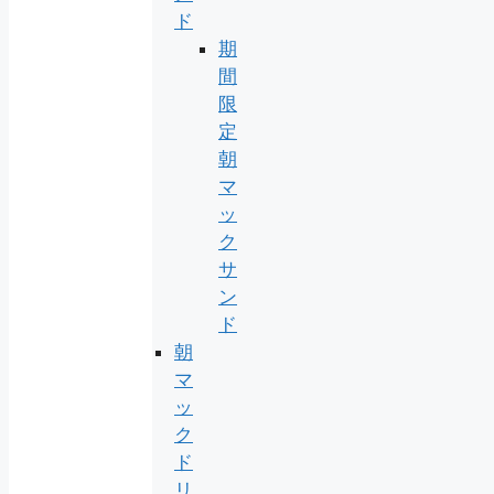
ド
期
間
限
定
朝
マ
ッ
ク
サ
ン
ド
朝
マ
ッ
ク
ド
リ