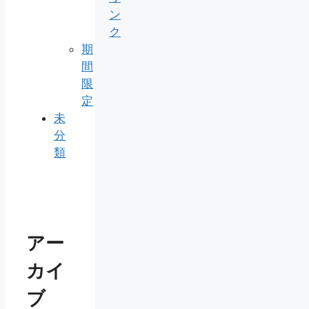
ン
ク
期
間
限
定
未
分
類
アー
カイ
ブ