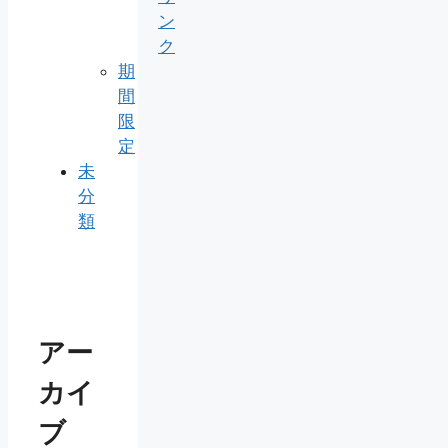
ン
ク
期
間
限
定
未
分
類
アー
カイ
ブ