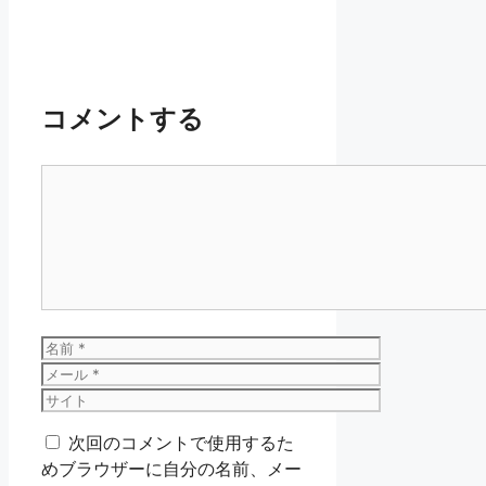
コメントする
コ
メ
ン
ト
名
前
メ
ー
サ
ル
イ
次回のコメントで使用するた
ト
めブラウザーに自分の名前、メー