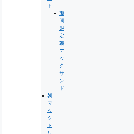
ド
期
間
限
定
朝
マ
ッ
ク
サ
ン
ド
朝
マ
ッ
ク
ド
リ