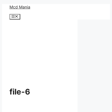
コ
Mcd Mania
ン
メ
テ
ニ
ン
ュ
ー
ツ
へ
ス
キ
ッ
プ
file-6