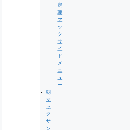
定
朝
マ
ッ
ク
サ
イ
ド
メ
ニ
ュ
ー
朝
マ
ッ
ク
サ
ン