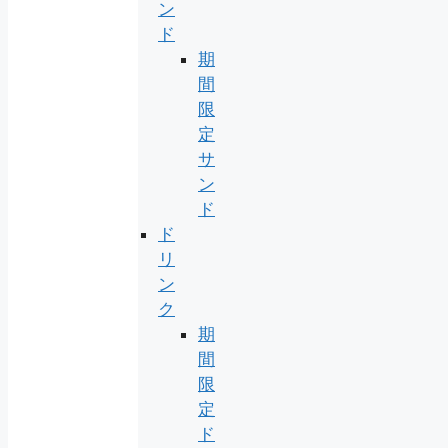
ン
ド
期
間
限
定
サ
ン
ド
ド
リ
ン
ク
期
間
限
定
ド