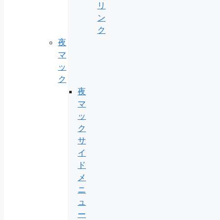
リ
ン
ク
夜
マ
ッ
ク
夜
マ
ッ
ク
サ
イ
ド
メ
ニ
ュ
ー