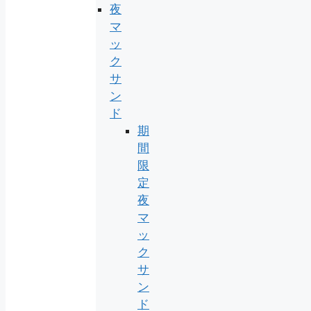
夜
マ
ッ
ク
サ
ン
ド
期
間
限
定
夜
マ
ッ
ク
サ
ン
ド