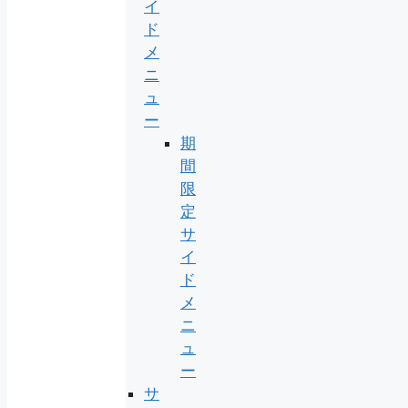
イ
ド
メ
ニ
ュ
ー
期
間
限
定
サ
イ
ド
メ
ニ
ュ
ー
サ