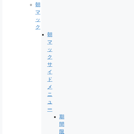
朝
マ
ッ
ク
朝
マ
ッ
ク
サ
イ
ド
メ
ニ
ュ
ー
期
間
限