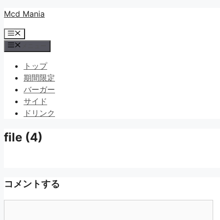
コ
Mcd Mania
ン
メ
テ
ニ
メニュー
ン
ュ
ツ
ー
トップ
へ
期間限定
ス
バーガー
キ
サイド
ッ
ドリンク
プ
file (4)
コメントする
コ
メ